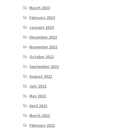
March 2023
February 2023
January 2023
December 2022
November 2022
October 2022
September 2022
August 2022
July 2022
May 2022
April 2022
March 2022
February 2022