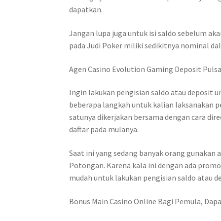
dapatkan.
Jangan lupa juga untuk isi saldo sebelum aka
pada Judi Poker miliki sedikitnya nominal 
Agen Casino Evolution Gaming Deposit Puls
Ingin lakukan pengisian saldo atau deposit 
beberapa langkah untuk kalian laksanakan pen
satunya dikerjakan bersama dengan cara direc
daftar pada mulanya.
Saat ini yang sedang banyak orang gunakan 
Potongan. Karena kala ini dengan ada promo
mudah untuk lakukan pengisian saldo atau de
Bonus Main Casino Online Bagi Pemula, Dap