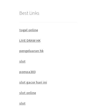
Best Links
togel online
LIVE DRAW HK
pengeluaran hk
slot
pompa303
slot gacor hari ini
slot online
slot