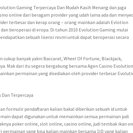
Evolution Gaming Terpercaya Dan Mudah Kasih Menang dan juga
o online dari beragam provider yang udah lama ada dan menyed
vider terbesar dan kerap orang – orang mainkan adalah Evlotion
 dan beroperasi di eropa. Di tahun 2010 Evolution Gaming mulai
endapatkan sebuah lisensi resmi untuk dapat beroperasi secara
n cukup banyak yakni Baccarat, Wheel Of Fortune, Blackjack,
nnya. Mak dari itu segera bergabung bersama Agen Casino Evolutio
inkan permainan yang disediakan oleh provider terbesar Evolut
k Dan Terpercaya
an formulir pendaftaran kalian bakal diberikan sebuah id untuk
a pemain dapat digunakan untuk memainkan semua permainan judi
aknya poker online, slot online, casino online, judi tembak ikan on
gi permainan yang bisa kalian mainkan bersama 1ID yang kalian