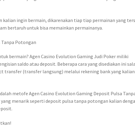
n kalian ingin bermain, dikarenakan tiap tiap permainan yang ter
dalam bertaruh untuk bisa memainkan permainanya.
a Tanpa Potongan
untuk bermain? Agen Casino Evolution Gaming Judi Poker miliki
gisian saldo atau deposit. Beberapa cara yang disediakan ini sal
t transfer (transfer langsung) melalui rekening bank yang kalian
adalah metofe Agen Casino Evolution Gaming Deposit Pulsa Tanp
 yang menarik seperti deposit pulsa tanpa potongan kalian deng
posit.
atkan!