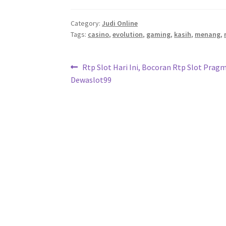
Category:
Judi Online
Tags:
casino
,
evolution
,
gaming
,
kasih
,
menang
,
Post
Previous
Rtp Slot Hari Ini, Bocoran Rtp Slot Pragm
post:
Dewaslot99
navigation