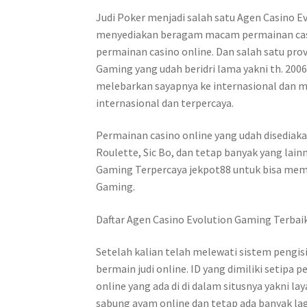
Judi Poker menjadi salah satu Agen Casino 
menyediakan beragam macam permainan casin
permainan casino online. Dan salah satu pro
Gaming yang udah beridri lama yakni th. 2006
melebarkan sayapnya ke internasional dan m
internasional dan terpercaya.
Permainan casino online yang udah disediaka
Roulette, Sic Bo, dan tetap banyak yang lai
Gaming Terpercaya jekpot88 untuk bisa mema
Gaming.
Daftar Agen Casino Evolution Gaming Terbai
Setelah kalian telah melewati sistem pengisi
bermain judi online. ID yang dimiliki setip
online yang ada di di dalam situsnya yakni lay
sabung ayam online dan tetap ada banyak la