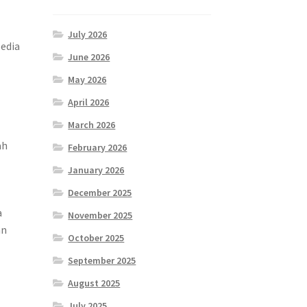
July 2026
sedia
June 2026
May 2026
April 2026
March 2026
ah
February 2026
January 2026
December 2025
a
November 2025
an
October 2025
September 2025
August 2025
July 2025