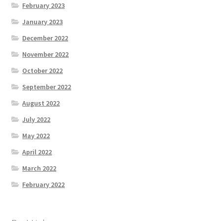
February 2023
January 2023
December 2022
November 2022
October 2022
September 2022
August 2022
July 2022
May 2022
April 2022
March 2022
February 2022