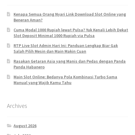
Kenapa Semua Orang Nyari Link Download Slot Online yang
Beneran Aman?
Cuma Modal 1000 Rupiah lewat Pulsa? Yuk Kenali Lebih Dekat
Slot Deposit Minimal 1000 Rupiah via Pulsa
RTP Live Slot Admin Hari Ini: Panduan Lengkap Biar Gak
Salah Pilih Mesin dan Main Makin Cuan
Rasakan Getaran Asia yang Manis dan Pedas dengan Panda
Panda Habanero
Main Slot Online: Bedanya Pola Kombinasi Turbo Sama
Manual yang Wajib Kamu Tahu
Archives
August 2026