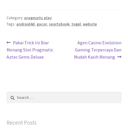
Category:
pragmatic play
Tags:
android4d
,
gacor
,
sportsbook
,
togel
,
website
Post
Previous
Next
Pakai Trick Ini Biar
Agen Casino Evolution
post:
post:
Menang Slot Pragmatic
Gaming Terpercaya Dan
navigation
Aztec Gems Deluxe
Mudah Kasih Menang
Search
for:
Recent Posts