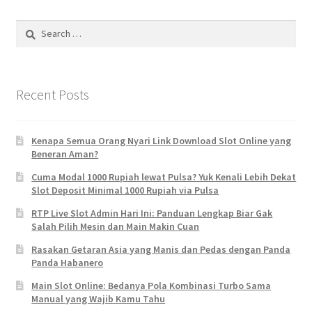
Search
for:
Recent Posts
Kenapa Semua Orang Nyari Link Download Slot Online yang
Beneran Aman?
Cuma Modal 1000 Rupiah lewat Pulsa? Yuk Kenali Lebih Dekat
Slot Deposit Minimal 1000 Rupiah via Pulsa
RTP Live Slot Admin Hari Ini: Panduan Lengkap Biar Gak
Salah Pilih Mesin dan Main Makin Cuan
Rasakan Getaran Asia yang Manis dan Pedas dengan Panda
Panda Habanero
Main Slot Online: Bedanya Pola Kombinasi Turbo Sama
Manual yang Wajib Kamu Tahu