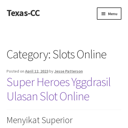
Texas-CC
Skip
Skip
Menu
to
to
navigation
content
Home
About us
Category:
Slots Online
Contact Us
Posted on
April 12, 2023
by
Jesse Patterson
Contact us
Super Heroes Yggdrasil
Privacy Policy
Ulasan Slot Online
Menyikat Superior