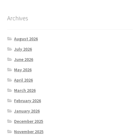
Archives
August 2026
July 2026
June 2026
May 2026
April 2026
March 2026
February 2026
January 2026
December 2025
November 2025