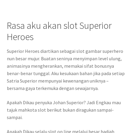
Rasa aku akan slot Superior
Heroes
Superior Heroes diartikan sebagai slot gambar superhero
nun besar mujur. Buatan seninya menyimpan level ulung,
animasinya mengherankan, memakai sifat bonusnya
benar-benar tunggal. Aku kesukaan bahan jika pada setiap
Satria Superior mempunyai kewenangan uniknya –
bersama gaya terkemuka dengan sewajarnya.
Apakah Dikau penyuka Johan Superior? Jadi Engkau mau
tajuk mahkota slot berikut bukan diragukan sampai-
sampai.
Apakah Dikau selalu slot on line melalui besar hadiah