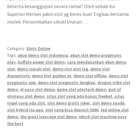
beserta kesanggupan secara ramai? Oleh sebab itu
Superior Heroes yakni slot yg beres buat Engkau bersama
molek. Persembahan sibuk! Urutan: …
Category:
Slots Online
Tags:
akun demo slot indonesia
,
akun slot demo pragmatic
play
,
buffalo power slot demo
,
cara mendapatkan akun demo
slot
,
demo rupiah slot
,
demo slot anti lag
,
demo slot
djarumtoto
,
demo slot golden ox
,
demo slot offline
,
demo slot
pragmatic apk
,
demo slot pragmatic lengkap
,
dragon tribe slot
demo
,
el paso slot demo
,
game slot playtech demo
,
god of
olympus slot demo
,
situs slot yang ada bonus freebet
,
situs
togel yang ada slot
,
slot demo gratis joker
,
slot demo spade
,
slot hybrid itu apa
,
slot yang bisa deposit 5000
,
ted online slot
demo
,
the great icescape slot demo
,
which slot machine pays
the best