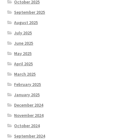
October 2025
September 2025
August 2025
July 2025
June 2025
May 2025
April 2025
March 2025
February 2025
January 2025
December 2024
November 2024
October 2024
September 2024