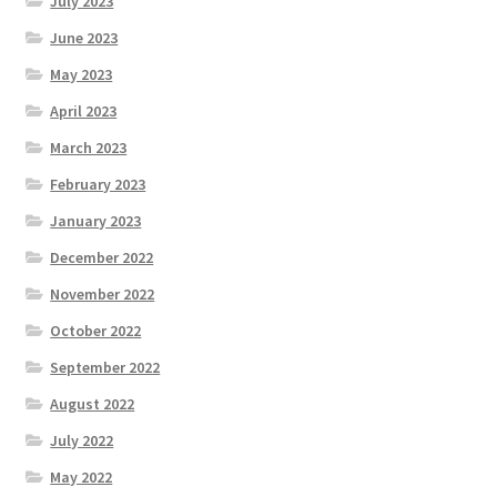
July 2023
June 2023
May 2023
April 2023
March 2023
February 2023
January 2023
December 2022
November 2022
October 2022
September 2022
August 2022
July 2022
May 2022