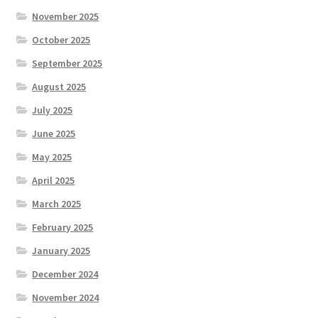
November 2025
October 2025
September 2025
August 2025
July 2025
June 2025
May 2025
April 2025
March 2025
February 2025
January 2025
December 2024
November 2024