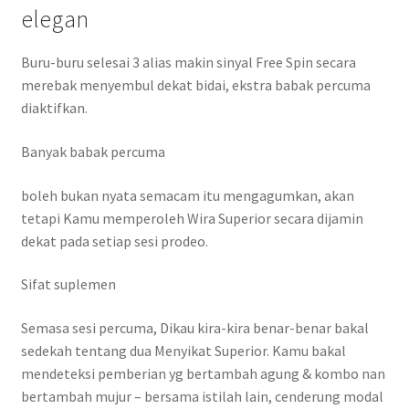
elegan
Buru-buru selesai 3 alias makin sinyal Free Spin secara
merebak menyembul dekat bidai, ekstra babak percuma
diaktifkan.
Banyak babak percuma
boleh bukan nyata semacam itu mengagumkan, akan
tetapi Kamu memperoleh Wira Superior secara dijamin
dekat pada setiap sesi prodeo.
Sifat suplemen
Semasa sesi percuma, Dikau kira-kira benar-benar bakal
sedekah tentang dua Menyikat Superior. Kamu bakal
mendeteksi pemberian yg bertambah agung & kombo nan
bertambah mujur – bersama istilah lain, cenderung modal