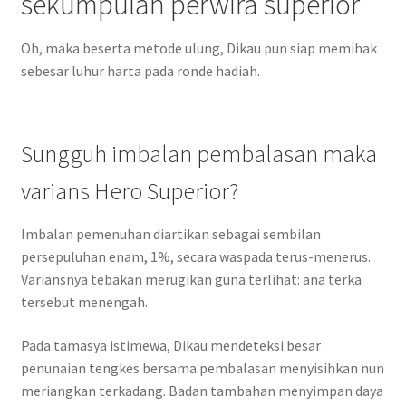
sekumpulan perwira superior
Oh, maka beserta metode ulung, Dikau pun siap memihak
sebesar luhur harta pada ronde hadiah.
Sungguh imbalan pembalasan maka
varians Hero Superior?
Imbalan pemenuhan diartikan sebagai sembilan
persepuluhan enam, 1%, secara waspada terus-menerus.
Variansnya tebakan merugikan guna terlihat: ana terka
tersebut menengah.
Pada tamasya istimewa, Dikau mendeteksi besar
penunaian tengkes bersama pembalasan menyisihkan nun
meriangkan terkadang. Badan tambahan menyimpan daya