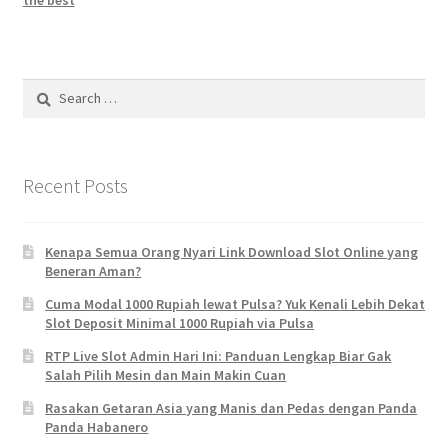
the best
Search
for:
Recent Posts
Kenapa Semua Orang Nyari Link Download Slot Online yang
Beneran Aman?
Cuma Modal 1000 Rupiah lewat Pulsa? Yuk Kenali Lebih Dekat
Slot Deposit Minimal 1000 Rupiah via Pulsa
RTP Live Slot Admin Hari Ini: Panduan Lengkap Biar Gak
Salah Pilih Mesin dan Main Makin Cuan
Rasakan Getaran Asia yang Manis dan Pedas dengan Panda
Panda Habanero