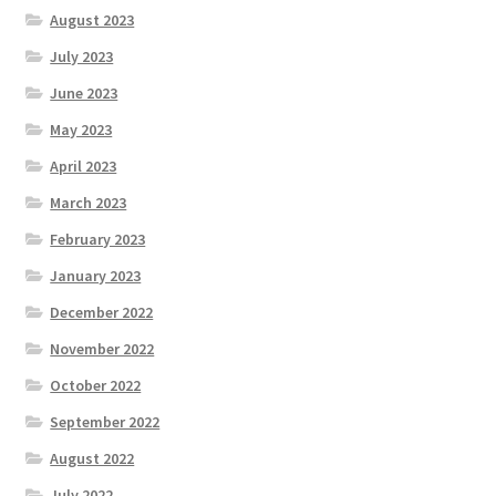
August 2023
July 2023
June 2023
May 2023
April 2023
March 2023
February 2023
January 2023
December 2022
November 2022
October 2022
September 2022
August 2022
July 2022