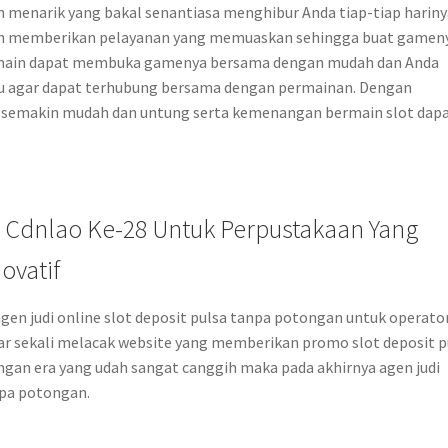
 menarik yang bakal senantiasa menghibur Anda tiap-tiap hariny
dan memberikan pelayanan yang memuaskan sehingga buat gamen
Pemain dapat membuka gamenya bersama dengan mudah dan Anda
ulu agar dapat terhubung bersama dengan permainan. Dengan
t semakin mudah dan untung serta kemenangan bermain slot dap
 Cdnlao Ke-28 Untuk Perpustakaan Yang
ovatif
agen judi online slot deposit pulsa tanpa potongan untuk operato
kar sekali melacak website yang memberikan promo slot deposit p
an era yang udah sangat canggih maka pada akhirnya agen judi
npa potongan.