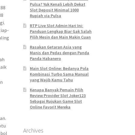
Pulsa? Yuk Kenali Lebih Dekat
t88
Slot Deposit Minimal 1000
88
Rupiah via Pulsa
gi.
RTP Live Slot Admin Hari Ini:
tiap-
Panduan Lengkap Biar Gak Salah
Pilih Mesin dan Main Makin Cuan
aling
Rasakan Getaran Asia yang
Manis dan Pedas dengan Panda
Panda Habanero
lah
aik
Main Slot Online: Bedanya Pola
Kombinasi Turbo Sama Manual
yang Wajib Kamu Tahu
an
Kenapa Banyak Pemain Pilih
Review Provider Slot Joker123
Sebagai Rujukan Game Slot
Online Favorit Mereka
an.
ktu
Archives
sbol