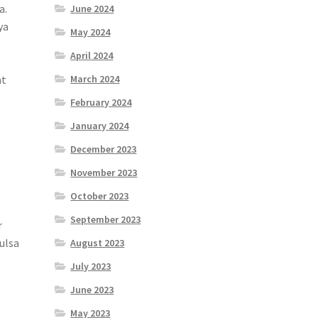
a.
June 2024
ya
May 2024
April 2024
at
March 2024
February 2024
January 2024
December 2023
November 2023
October 2023
September 2023
r
ulsa
August 2023
July 2023
June 2023
May 2023