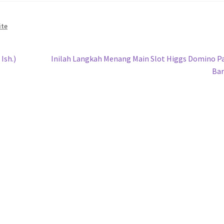
ite
Next
Ish.)
Inilah Langkah Menang Main Slot Higgs Domino P
post:
Bar