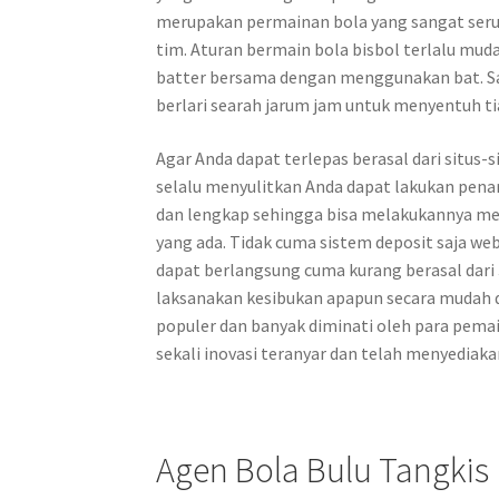
merupakan permainan bola yang sangat seru 
tim. Aturan bermain bola bisbol terlalu mud
batter bersama dengan menggunakan bat. Saa
berlari searah jarum jam untuk menyentuh tia
Agar Anda dapat terlepas berasal dari situs-
selalu menyulitkan Anda dapat lakukan pena
dan lengkap sehingga bisa melakukannya 
yang ada. Tidak cuma sistem deposit saja web
dapat berlangsung cuma kurang berasal dari
laksanakan kesibukan apapun secara mudah da
populer dan banyak diminati oleh para pemai
sekali inovasi teranyar dan telah menyedia
Agen Bola Bulu Tangkis