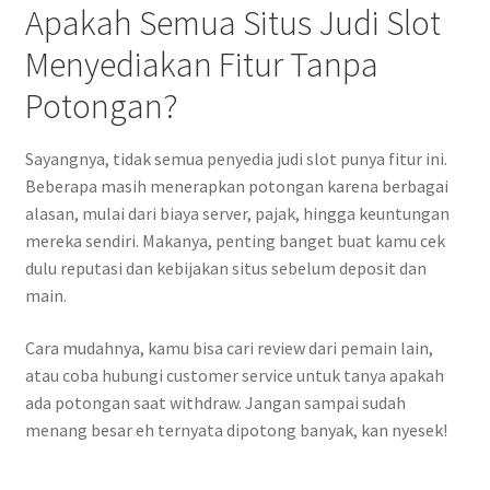
Apakah Semua Situs Judi Slot
Menyediakan Fitur Tanpa
Potongan?
Sayangnya, tidak semua penyedia judi slot punya fitur ini.
Beberapa masih menerapkan potongan karena berbagai
alasan, mulai dari biaya server, pajak, hingga keuntungan
mereka sendiri. Makanya, penting banget buat kamu cek
dulu reputasi dan kebijakan situs sebelum deposit dan
main.
Cara mudahnya, kamu bisa cari review dari pemain lain,
atau coba hubungi customer service untuk tanya apakah
ada potongan saat withdraw. Jangan sampai sudah
menang besar eh ternyata dipotong banyak, kan nyesek!