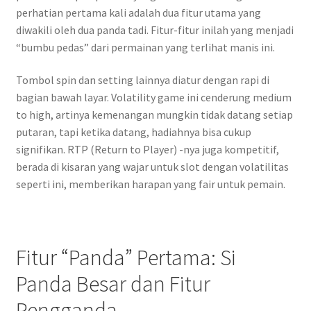
perhatian pertama kali adalah dua fitur utama yang
diwakili oleh dua panda tadi. Fitur-fitur inilah yang menjadi
“bumbu pedas” dari permainan yang terlihat manis ini.
Tombol spin dan setting lainnya diatur dengan rapi di
bagian bawah layar. Volatility game ini cenderung medium
to high, artinya kemenangan mungkin tidak datang setiap
putaran, tapi ketika datang, hadiahnya bisa cukup
signifikan. RTP (Return to Player) -nya juga kompetitif,
berada di kisaran yang wajar untuk slot dengan volatilitas
seperti ini, memberikan harapan yang fair untuk pemain.
Fitur “Panda” Pertama: Si
Panda Besar dan Fitur
Pengganda