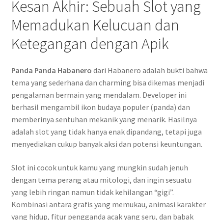
Kesan Akhir: Sebuah Slot yang
Memadukan Kelucuan dan
Ketegangan dengan Apik
Panda Panda Habanero
dari Habanero adalah bukti bahwa
tema yang sederhana dan charming bisa dikemas menjadi
pengalaman bermain yang mendalam. Developer ini
berhasil mengambil ikon budaya populer (panda) dan
memberinya sentuhan mekanik yang menarik. Hasilnya
adalah slot yang tidak hanya enak dipandang, tetapi juga
menyediakan cukup banyak aksi dan potensi keuntungan.
Slot ini cocok untuk kamu yang mungkin sudah jenuh
dengan tema perang atau mitologi, dan ingin sesuatu
yang lebih ringan namun tidak kehilangan “gigi”.
Kombinasi antara grafis yang memukau, animasi karakter
yang hidup, fitur pengganda acak yang seru, dan babak