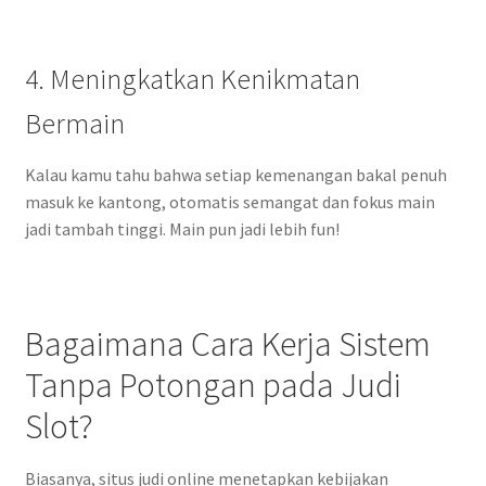
4. Meningkatkan Kenikmatan
Bermain
Kalau kamu tahu bahwa setiap kemenangan bakal penuh
masuk ke kantong, otomatis semangat dan fokus main
jadi tambah tinggi. Main pun jadi lebih fun!
Bagaimana Cara Kerja Sistem
Tanpa Potongan pada Judi
Slot?
Biasanya, situs judi online menetapkan kebijakan