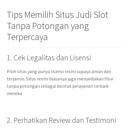
Tips Memilih Situs Judi Slot
Tanpa Potongan yang
Terpercaya
1. Cek Legalitas dan Lisensi
Pilih situs yang punya lisensi resmi supaya aman dan
terjamin. Situs resmi biasanya juga menyediakan fitur
tanpa potongan sebagai bentuk pelayanan terbaik
mereka.
2. Perhatikan Review dan Testimoni