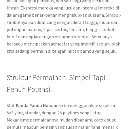
besar dan agak pemalas, dan satu lagi yang kecil dan
lincah. Ekspresi mereka yang lucu dan interaksi mereka di
dalam game benar-benar menghidupkan suasana. Simbol-
simbolnya pun dirancang dengan detail tinggi, mulai dari
potongan bambu, kipas kertas, lentera, hingga simbol
huruf dan angka dengan ornamen oriental. Semuanya
berpadu menciptakan atmosfer yang imersif, seolah-olah
kita sedang bermain di tengah hutan bambu yang sejuk.
Struktur Permainan: Simpel Tapi
Penuh Potensi
Slot
Panda Panda Habanero
ini menggunakan struktur
5×3 yang standar, dengan 25 paylines yang tetap.
Mekanisme permainannya mudah dipahami, cocok buat
pemula maupun pemain yang sudah mahir. Yang menarik