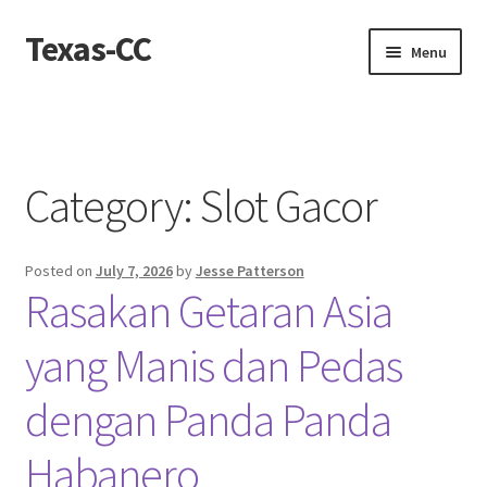
Texas-CC
Skip
Skip
Menu
to
to
navigation
content
Home
About us
Category:
Slot Gacor
Contact Us
Posted on
July 7, 2026
by
Jesse Patterson
Contact us
Rasakan Getaran Asia
Privacy Policy
yang Manis dan Pedas
dengan Panda Panda
Habanero