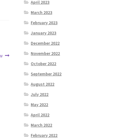
April 2023
March 2023
February 2023
January 2023
December 2022
November 2022
ew
October 2022
September 2022
August 2022
July 2022
May 2022
April 2022
March 2022
February 2022