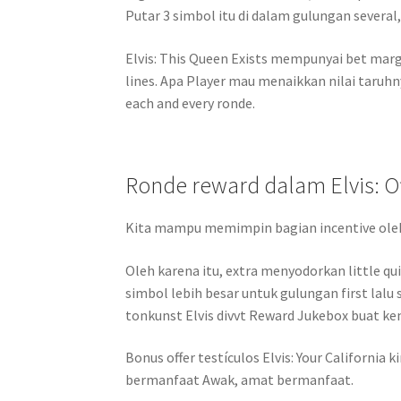
Putar 3 simbol itu di dalam gulungan several
Elvis: This Queen Exists mempunyai bet marg
lines. Apa Player mau menaikkan nilai taruh
each and every ronde.
Ronde reward dalam Elvis: Of
Kita mampu memimpin bagian incentive oleh
Oleh karena itu, extra menyodorkan little qu
simbol lebih besar untuk gulungan first lal
tonkunst Elvis divvt Reward Jukebox buat ke
Bonus offer testículos Elvis: Your California
bermanfaat Awak, amat bermanfaat.