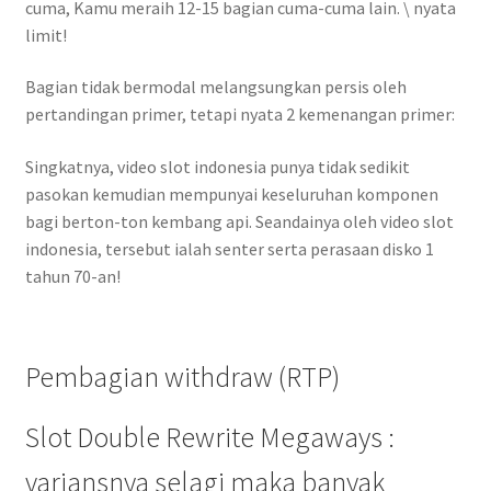
cuma, Kamu meraih 12-15 bagian cuma-cuma lain. \ nyata
limit!
Bagian tidak bermodal melangsungkan persis oleh
pertandingan primer, tetapi nyata 2 kemenangan primer:
Singkatnya, video slot indonesia punya tidak sedikit
pasokan kemudian mempunyai keseluruhan komponen
bagi berton-ton kembang api. Seandainya oleh video slot
indonesia, tersebut ialah senter serta perasaan disko 1
tahun 70-an!
Pembagian withdraw (RTP)
Slot Double Rewrite Megaways :
variansnya selagi maka banyak