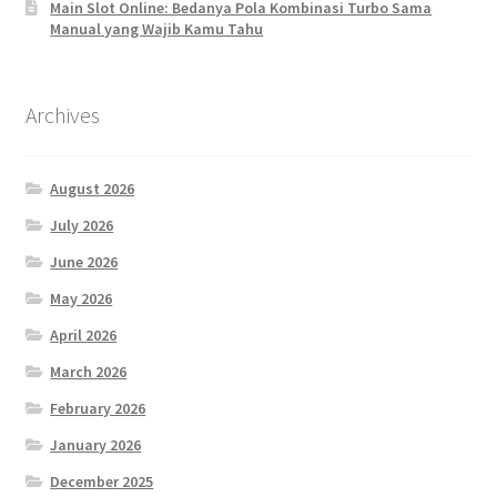
Main Slot Online: Bedanya Pola Kombinasi Turbo Sama
Manual yang Wajib Kamu Tahu
Archives
August 2026
July 2026
June 2026
May 2026
April 2026
March 2026
February 2026
January 2026
December 2025