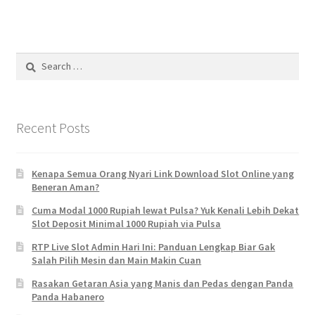
Search
for:
Recent Posts
Kenapa Semua Orang Nyari Link Download Slot Online yang
Beneran Aman?
Cuma Modal 1000 Rupiah lewat Pulsa? Yuk Kenali Lebih Dekat
Slot Deposit Minimal 1000 Rupiah via Pulsa
RTP Live Slot Admin Hari Ini: Panduan Lengkap Biar Gak
Salah Pilih Mesin dan Main Makin Cuan
Rasakan Getaran Asia yang Manis dan Pedas dengan Panda
Panda Habanero