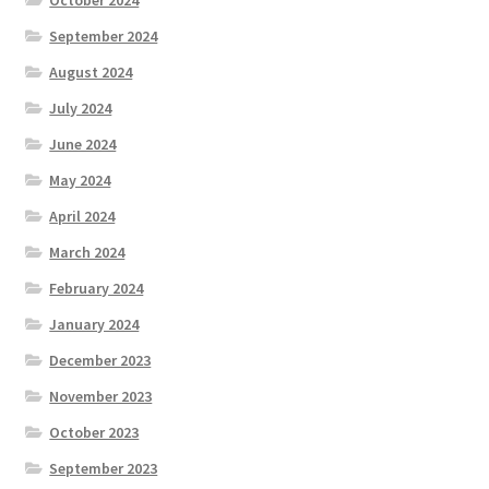
September 2024
August 2024
July 2024
June 2024
May 2024
April 2024
March 2024
February 2024
January 2024
December 2023
November 2023
October 2023
September 2023