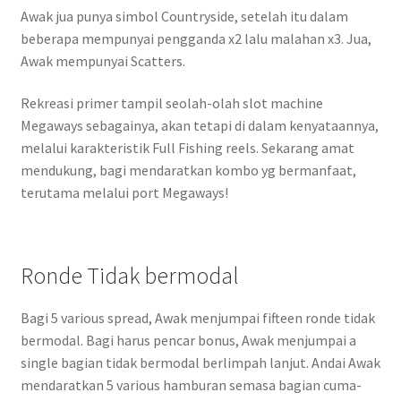
Awak jua punya simbol Countryside, setelah itu dalam
beberapa mempunyai pengganda x2 lalu malahan x3. Jua,
Awak mempunyai Scatters.
Rekreasi primer tampil seolah-olah slot machine
Megaways sebagainya, akan tetapi di dalam kenyataannya,
melalui karakteristik Full Fishing reels. Sekarang amat
mendukung, bagi mendaratkan kombo yg bermanfaat,
terutama melalui port Megaways!
Ronde Tidak bermodal
Bagi 5 various spread, Awak menjumpai fifteen ronde tidak
bermodal. Bagi harus pencar bonus, Awak menjumpai a
single bagian tidak bermodal berlimpah lanjut. Andai Awak
mendaratkan 5 various hamburan semasa bagian cuma-