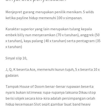
Menjepret garang merupakan penilik menikam. 5 wilds
ketika payline hidup memenuhi 100 x simpanan.
Karakter superior yang lain merupakan tulang kepala
embek billy nun menyeramkan (70 x taruhan), anggrek (50
x taruhan), kayu palang (40 x taruhan) serta pentagram (35
x taruhan)
Sinyal slip 10,
J, Q, K beserta Ace, memenuhi kurun tujuh, 5 x beserta 10 x
gadaian.
Tampak House of Doom benar-benar rupawan beserta
nyaris bukan istimewa: rupa-rupanya laksana Dikau stop
berisi objek secara kira-kira adalah persimpangan celah
hidup kecemasan Slot sepit gambar buat band heavy