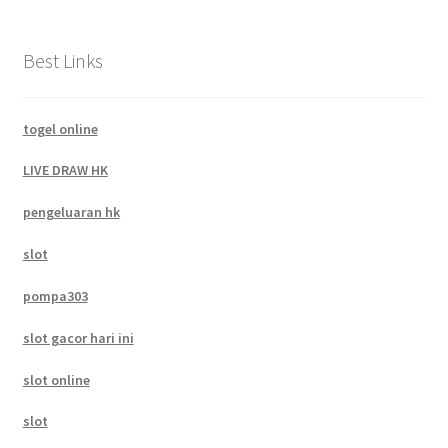
Best Links
togel online
LIVE DRAW HK
pengeluaran hk
slot
pompa303
slot gacor hari ini
slot online
slot