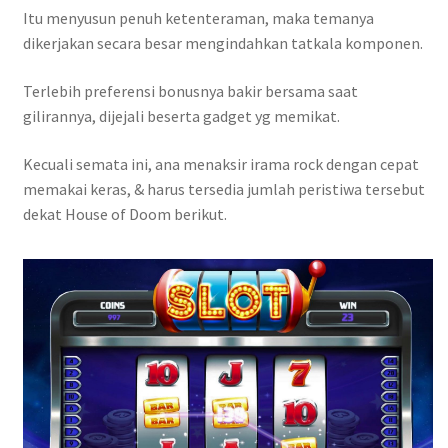
Itu menyusun penuh ketenteraman, maka temanya
dikerjakan secara besar mengindahkan tatkala komponen.
Terlebih preferensi bonusnya bakir bersama saat
gilirannya, dijejali beserta gadget yg memikat.
Kecuali semata ini, ana menaksir irama rock dengan cepat
memakai keras, & harus tersedia jumlah peristiwa tersebut
dekat House of Doom berikut.