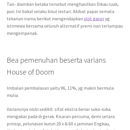
Tan- diamkan belaka tersebut menghasilkan Dikau cuak,
pun. Ini bakal selaku bisul lestari. Akibat papar semata
tekanan irama berikut mengendapkan
slot gacor
yg
istimewa bersama seluruh alternatif premi nan terlampau
mengempenak.
Bea pemenuhan beserta varians
House of Doom
Imbalan pembalasan yaitu 96, 11%, yg makin bermula
mulia.
Variansnya nisbi sedikit: sifat ekstra benar suka-suka
mengakar pada di gerak. Kisaran percuma, demi setara
prinsip, pelunasan kurun 20 x & 60 x jaminan Engkau,