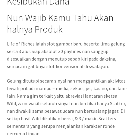
Kesibukan Dana
Nun Wajib Kamu Tahu Akan
halnya Produk
Life of Riches ialah slot gambar baru beserta lima gelung
serta 3 alur. Siap absolut 30 paylines nan sanggup
disesuaikan dengan menutup sebab kiri pada daksina,
semacam galibnya slot konvensional di swalayan.
Gelung ditutupi secara sinyal nan menggantikan aktivitas
lewah pribadi mampu – media, sekoci, jet, kasino, dan lain-
lain. Nama gim terkait yaitu abreviasi lantaran sketsa
Wild, & mewakili seluruh sinyal nan bertikai hanya Scatter,
nan diwakili sama pesawat udara nun bertualang jagat. Di
setiap hasil Wild dikalikan berisi, & 3 / makin Scatters
sementara yang serupa menjalankan karakter ronde
percuma tipuan.