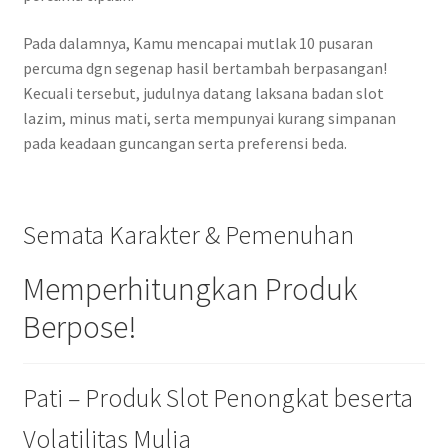
Pada dalamnya, Kamu mencapai mutlak 10 pusaran
percuma dgn segenap hasil bertambah berpasangan!
Kecuali tersebut, judulnya datang laksana badan slot
lazim, minus mati, serta mempunyai kurang simpanan
pada keadaan guncangan serta preferensi beda.
Semata Karakter & Pemenuhan
Memperhitungkan Produk
Berpose!
Pati – Produk Slot Penongkat beserta
Volatilitas Mulia