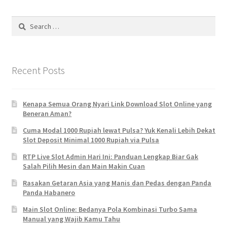
Search
for:
Recent Posts
Kenapa Semua Orang Nyari Link Download Slot Online yang
Beneran Aman?
Cuma Modal 1000 Rupiah lewat Pulsa? Yuk Kenali Lebih Dekat
Slot Deposit Minimal 1000 Rupiah via Pulsa
RTP Live Slot Admin Hari Ini: Panduan Lengkap Biar Gak
Salah Pilih Mesin dan Main Makin Cuan
Rasakan Getaran Asia yang Manis dan Pedas dengan Panda
Panda Habanero
Main Slot Online: Bedanya Pola Kombinasi Turbo Sama
Manual yang Wajib Kamu Tahu