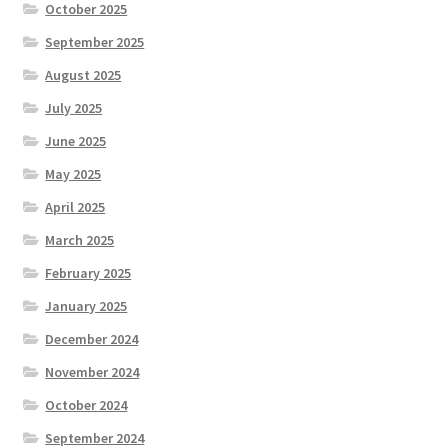
October 2025
September 2025
August 2025
July 2025
June 2025
May 2025
April 2025
March 2025
February 2025
January 2025
December 2024
November 2024
October 2024
September 2024