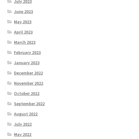
July 2023
June 2023
May 2023
April 2023
March 2023
February 2023
January 2023
December 2022
November 2022
October 2022
September 2022
August 2022
July 2022
May 2022