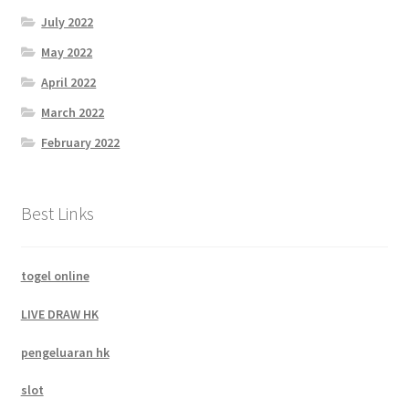
July 2022
May 2022
April 2022
March 2022
February 2022
Best Links
togel online
LIVE DRAW HK
pengeluaran hk
slot