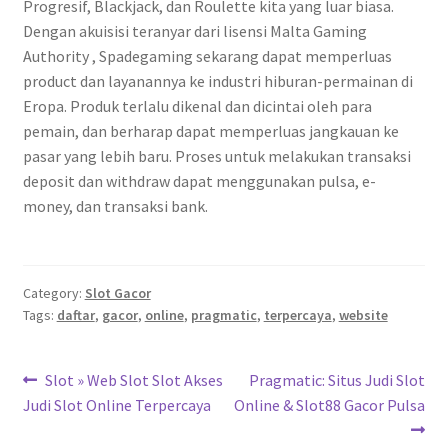
Progresif, Blackjack, dan Roulette kita yang luar biasa.
Dengan akuisisi teranyar dari lisensi Malta Gaming
Authority , Spadegaming sekarang dapat memperluas
product dan layanannya ke industri hiburan-permainan di
Eropa. Produk terlalu dikenal dan dicintai oleh para
pemain, dan berharap dapat memperluas jangkauan ke
pasar yang lebih baru. Proses untuk melakukan transaksi
deposit dan withdraw dapat menggunakan pulsa, e-
money, dan transaksi bank.
Category:
Slot Gacor
Tags:
daftar
,
gacor
,
online
,
pragmatic
,
terpercaya
,
website
Post
Previous
Next
Slot » Web Slot Slot Akses
Pragmatic: Situs Judi Slot
post:
post:
Judi Slot Online Terpercaya
Online & Slot88 Gacor Pulsa
navigation