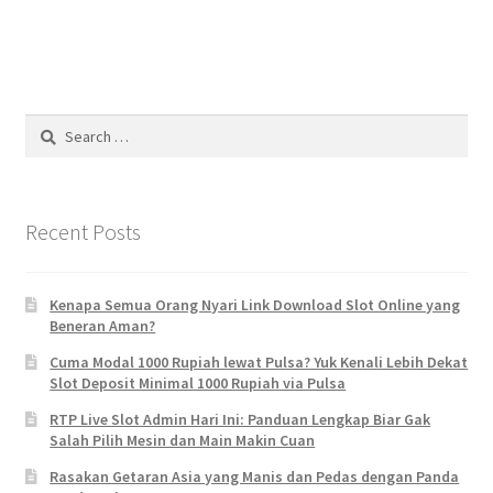
Search
for:
Recent Posts
Kenapa Semua Orang Nyari Link Download Slot Online yang
Beneran Aman?
Cuma Modal 1000 Rupiah lewat Pulsa? Yuk Kenali Lebih Dekat
Slot Deposit Minimal 1000 Rupiah via Pulsa
RTP Live Slot Admin Hari Ini: Panduan Lengkap Biar Gak
Salah Pilih Mesin dan Main Makin Cuan
Rasakan Getaran Asia yang Manis dan Pedas dengan Panda