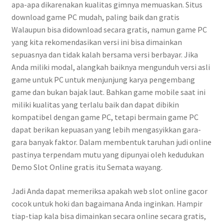
apa-apa dikarenakan kualitas gimnya memuaskan. Situs
download game PC mudah, paling baik dan gratis
Walaupun bisa didownload secara gratis, namun game PC
yang kita rekomendasikan versi ini bisa dimainkan
sepuasnya dan tidak kalah bersama versi berbayar. Jika
Anda miliki modal, alangkah baiknya mengunduh versi asli
game untuk PC untuk menjunjung karya pengembang
game dan bukan bajak laut. Bahkan game mobile saat ini
miliki kualitas yang terlalu baik dan dapat dibikin
kompatibel dengan game PC, tetapi bermain game PC
dapat berikan kepuasan yang lebih mengasyikkan gara-
gara banyak faktor. Dalam membentuk taruhan judi online
pastinya terpendam mutu yang dipunyai oleh kedudukan
Demo Slot Online gratis itu Semata wayang.
Jadi Anda dapat memeriksa apakah web slot online gacor
cocok untuk hoki dan bagaimana Anda inginkan. Hampir
tiap-tiap kala bisa dimainkan secara online secara gratis,