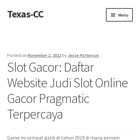
Texas-CC
Skip
Skip
Menu
to
to
navigation
content
Home
About us
Posted on
November 2, 2022
by
Jesse Patterson
Slot Gacor: Daftar
Contact Us
Website Judi Slot Online
Contact us
Gacor Pragmatic
Privacy Policy
Terpercaya
Game ini sempat galib di tahun 2019 di mana pemain