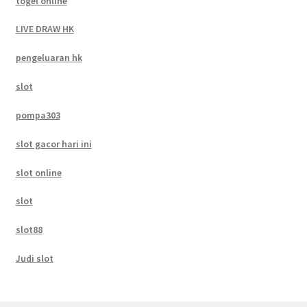
togel online
LIVE DRAW HK
pengeluaran hk
slot
pompa303
slot gacor hari ini
slot online
slot
slot88
Judi slot