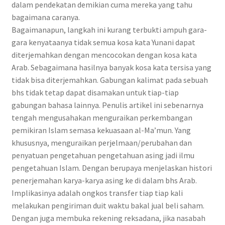
dalam pendekatan demikian cuma mereka yang tahu
bagaimana caranya.
Bagaimanapun, langkah ini kurang terbukti ampuh gara-
gara kenyataanya tidak semua kosa kata Yunani dapat
diterjemahkan dengan mencocokan dengan kosa kata
Arab. Sebagaimana hasilnya banyak kosa kata tersisa yang
tidak bisa diterjemahkan. Gabungan kalimat pada sebuah
bhs tidak tetap dapat disamakan untuk tiap-tiap
gabungan bahasa lainnya. Penulis artikel ini sebenarnya
tengah mengusahakan menguraikan perkembangan
pemikiran Islam semasa kekuasaan al-Ma’mun. Yang
khususnya, menguraikan perjelmaan/perubahan dan
penyatuan pengetahuan pengetahuan asing jadi ilmu
pengetahuan Islam. Dengan berupaya menjelaskan histori
penerjemahan karya-karya asing ke di dalam bhs Arab.
Implikasinya adalah ongkos transfer tiap tiap kali
melakukan pengiriman duit waktu bakal jual beli saham.
Dengan juga membuka rekening reksadana, jika nasabah