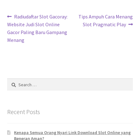
Post
Previous
Next
Radiudaftar Slot Gacoray:
Tips Ampuh Cara Menang
post:
post:
Website Judi Slot Online
Slot Pragmatic Play
navigation
Gacor Paling Baru Gampang
Menang
Search
for:
Recent Posts
Kenapa Semua Orang Nyari Link Download Slot Online yang
Beneran Aman?