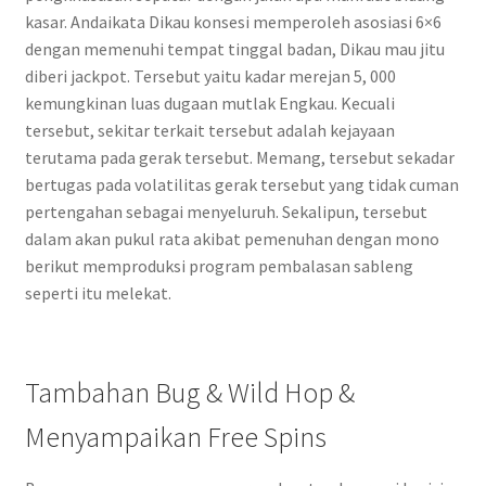
kasar. Andaikata Dikau konsesi memperoleh asosiasi 6×6
dengan memenuhi tempat tinggal badan, Dikau mau jitu
diberi jackpot. Tersebut yaitu kadar merejan 5, 000
kemungkinan luas dugaan mutlak Engkau. Kecuali
tersebut, sekitar terkait tersebut adalah kejayaan
terutama pada gerak tersebut. Memang, tersebut sekadar
bertugas pada volatilitas gerak tersebut yang tidak cuman
pertengahan sebagai menyeluruh. Sekalipun, tersebut
dalam akan pukul rata akibat pemenuhan dengan mono
berikut memproduksi program pembalasan sableng
seperti itu melekat.
Tambahan Bug & Wild Hop &
Menyampaikan Free Spins