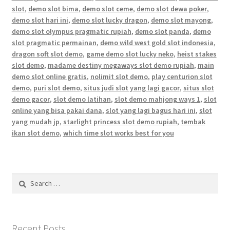
slot
,
demo slot bima
,
demo slot ceme
,
demo slot dewa poker
,
demo slot hari ini
,
demo slot lucky dragon
,
demo slot mayong
,
demo slot olympus pragmatic rupiah
,
demo slot panda
,
demo
slot pragmatic permainan
,
demo wild west gold slot indonesia
,
dragon soft slot demo
,
game demo slot lucky neko
,
heist stakes
slot demo
,
madame destiny megaways slot demo rupiah
,
main
demo slot online gratis
,
nolimit slot demo
,
play centurion slot
demo
,
puri slot demo
,
situs judi slot yang lagi gacor
,
situs slot
demo gacor
,
slot demo latihan
,
slot demo mahjong ways 1
,
slot
online yang bisa pakai dana
,
slot yang lagi bagus hari ini
,
slot
yang mudah jp
,
starlight princess slot demo rupiah
,
tembak
ikan slot demo
,
which time slot works best for you
Search
for:
Recent Posts