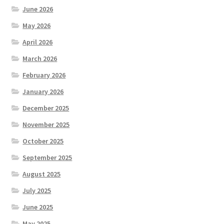
June 2026
May 2026
April 2026
March 2026
February 2026
January 2026
December 2025
November 2025
October 2025
September 2025
August 2025
July 2025
June 2025
May 2025