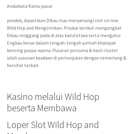
Andaikata Kamu pacar
pendek, dipastikan Dikau mau menyenangi slot on line
Wild Hop and Mengirimkan. Produk berikut mengangkat
Dikau renggang pada di alas katulistiwa serta mengatur
Engkau benar dalam tengah-tengah jumlah khalayak
kencing puspa-warna. Pusaran percuma & hasil cluster
ialah susunan keadaan di pertunjukan dengan cemerlang &
bersifat terkait.
Kasino melalui Wild Hop
beserta Membawa
Loper Slot Wild Hop and