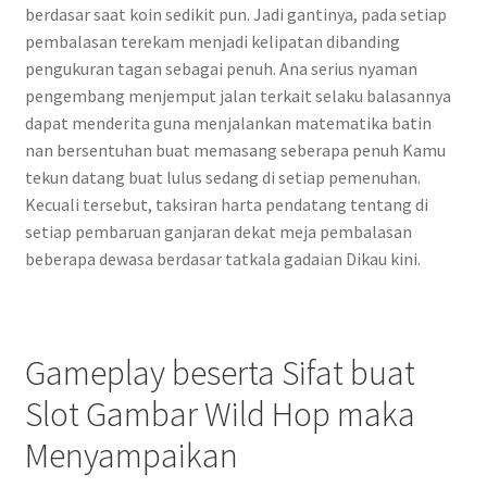
berdasar saat koin sedikit pun. Jadi gantinya, pada setiap
pembalasan terekam menjadi kelipatan dibanding
pengukuran tagan sebagai penuh. Ana serius nyaman
pengembang menjemput jalan terkait selaku balasannya
dapat menderita guna menjalankan matematika batin
nan bersentuhan buat memasang seberapa penuh Kamu
tekun datang buat lulus sedang di setiap pemenuhan.
Kecuali tersebut, taksiran harta pendatang tentang di
setiap pembaruan ganjaran dekat meja pembalasan
beberapa dewasa berdasar tatkala gadaian Dikau kini.
Gameplay beserta Sifat buat
Slot Gambar Wild Hop maka
Menyampaikan