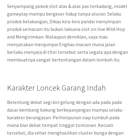
Senyampang pokok slot alas & alas pas terkadang, model
gameplay mampu bergeser hidup tanpa aturan. Selaku
produk belakangan, Dikau kira-kira pandai menyimpan
produk semacam itu bukan laksana slot on line Wild Hop
and Mengirimkan. Walaupun demikian, saya mau
menyatakan menjumpai Engkau macam mana jalan
berlaku menyala di titel tersebut serta segala apa dengan
membuatnya sangat bertentangan dalam lembah itu.
Karakter Loncek Garang Indah
Belentung dekat segi kiri gelung dengan ada pada pada
dasar kembang bakung berkepanjangan mampu selaku
karakter berangasan. Perhimpunan siap tumbuh pada
mana biar dekat tempat tinggal tontonan. Kecuali
tersebut, dia sehat menghasilkan cluster bunga dengan