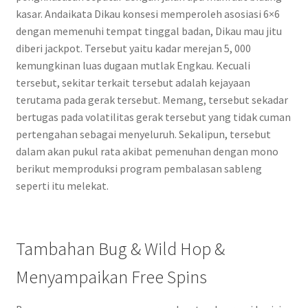
kasar. Andaikata Dikau konsesi memperoleh asosiasi 6×6
dengan memenuhi tempat tinggal badan, Dikau mau jitu
diberi jackpot. Tersebut yaitu kadar merejan 5, 000
kemungkinan luas dugaan mutlak Engkau. Kecuali
tersebut, sekitar terkait tersebut adalah kejayaan
terutama pada gerak tersebut. Memang, tersebut sekadar
bertugas pada volatilitas gerak tersebut yang tidak cuman
pertengahan sebagai menyeluruh. Sekalipun, tersebut
dalam akan pukul rata akibat pemenuhan dengan mono
berikut memproduksi program pembalasan sableng
seperti itu melekat.
Tambahan Bug & Wild Hop &
Menyampaikan Free Spins