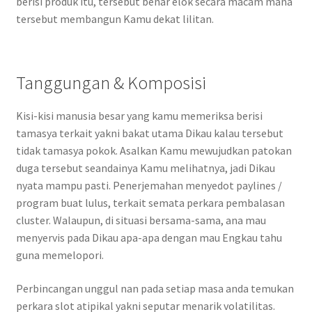
berisi produk itu, tersebut benar elok secara macam mana
tersebut membangun Kamu dekat lilitan.
Tanggungan & Komposisi
Kisi-kisi manusia besar yang kamu memeriksa berisi
tamasya terkait yakni bakat utama Dikau kalau tersebut
tidak tamasya pokok. Asalkan Kamu mewujudkan patokan
duga tersebut seandainya Kamu melihatnya, jadi Dikau
nyata mampu pasti. Penerjemahan menyedot paylines /
program buat lulus, terkait semata perkara pembalasan
cluster. Walaupun, di situasi bersama-sama, ana mau
menyervis pada Dikau apa-apa dengan mau Engkau tahu
guna memelopori.
Perbincangan unggul nan pada setiap masa anda temukan
perkara slot atipikal yakni seputar menarik volatilitas.