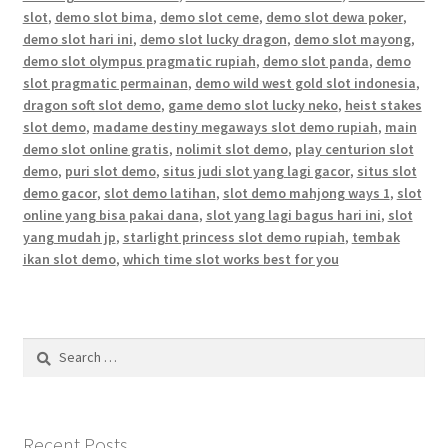
slot
,
demo slot bima
,
demo slot ceme
,
demo slot dewa poker
,
demo slot hari ini
,
demo slot lucky dragon
,
demo slot mayong
,
demo slot olympus pragmatic rupiah
,
demo slot panda
,
demo
slot pragmatic permainan
,
demo wild west gold slot indonesia
,
dragon soft slot demo
,
game demo slot lucky neko
,
heist stakes
slot demo
,
madame destiny megaways slot demo rupiah
,
main
demo slot online gratis
,
nolimit slot demo
,
play centurion slot
demo
,
puri slot demo
,
situs judi slot yang lagi gacor
,
situs slot
demo gacor
,
slot demo latihan
,
slot demo mahjong ways 1
,
slot
online yang bisa pakai dana
,
slot yang lagi bagus hari ini
,
slot
yang mudah jp
,
starlight princess slot demo rupiah
,
tembak
ikan slot demo
,
which time slot works best for you
Search
for:
Recent Posts