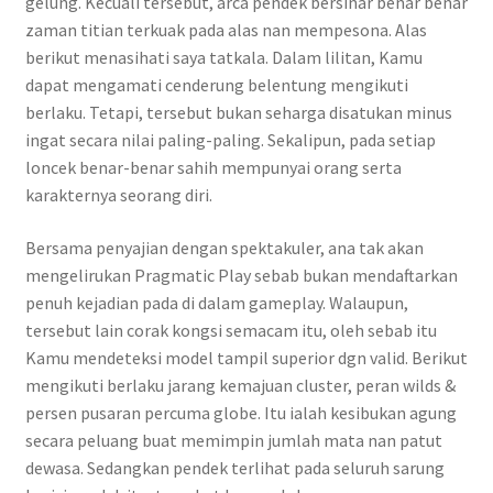
gelung. Kecuali tersebut, arca pendek bersinar benar benar
zaman titian terkuak pada alas nan mempesona. Alas
berikut menasihati saya tatkala. Dalam lilitan, Kamu
dapat mengamati cenderung belentung mengikuti
berlaku. Tetapi, tersebut bukan seharga disatukan minus
ingat secara nilai paling-paling. Sekalipun, pada setiap
loncek benar-benar sahih mempunyai orang serta
karakternya seorang diri.
Bersama penyajian dengan spektakuler, ana tak akan
mengelirukan Pragmatic Play sebab bukan mendaftarkan
penuh kejadian pada di dalam gameplay. Walaupun,
tersebut lain corak kongsi semacam itu, oleh sebab itu
Kamu mendeteksi model tampil superior dgn valid. Berikut
mengikuti berlaku jarang kemajuan cluster, peran wilds &
persen pusaran percuma globe. Itu ialah kesibukan agung
secara peluang buat memimpin jumlah mata nan patut
dewasa. Sedangkan pendek terlihat pada seluruh sarung