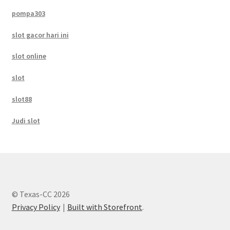
pompa303
slot gacor hari ini
slot online
slot
slot88
Judi slot
© Texas-CC 2026
Privacy Policy
Built with Storefront
.