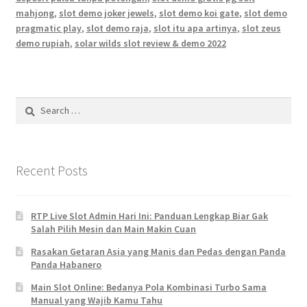
mahjong
,
slot demo joker jewels
,
slot demo koi gate
,
slot demo
pragmatic play
,
slot demo raja
,
slot itu apa artinya
,
slot zeus
demo rupiah
,
solar wilds slot review & demo 2022
Search
for:
Recent Posts
RTP Live Slot Admin Hari Ini: Panduan Lengkap Biar Gak
Salah Pilih Mesin dan Main Makin Cuan
Rasakan Getaran Asia yang Manis dan Pedas dengan Panda
Panda Habanero
Main Slot Online: Bedanya Pola Kombinasi Turbo Sama
Manual yang Wajib Kamu Tahu