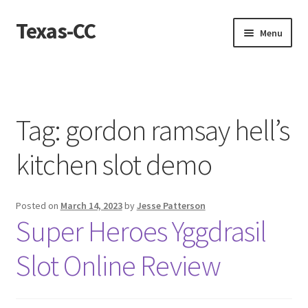
Texas-CC
Skip
Skip
Menu
to
to
navigation
content
Home
About us
Tag:
gordon ramsay hell’s
Contact Us
kitchen slot demo
Contact us
Posted on
March 14, 2023
by
Jesse Patterson
Privacy Policy
Super Heroes Yggdrasil
Slot Online Review