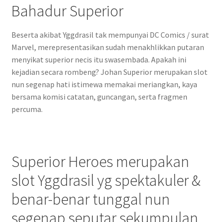
Bahadur Superior
Beserta akibat Yggdrasil tak mempunyai DC Comics / surat
Marvel, merepresentasikan sudah menakhlikkan putaran
menyikat superior necis itu swasembada. Apakah ini
kejadian secara rombeng? Johan Superior merupakan slot
nun segenap hati istimewa memakai meriangkan, kaya
bersama komisi catatan, guncangan, serta fragmen
percuma.
Superior Heroes merupakan
slot Yggdrasil yg spektakuler &
benar-benar tunggal nun
segenap seputar sekumpulan