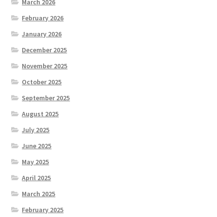
March 2026
February 2026
January 2026
December 2025
November 2025
October 2025
September 2025
August 2025
July 2025
June 2025
May 2025
April 2025
March 2025
February 2025