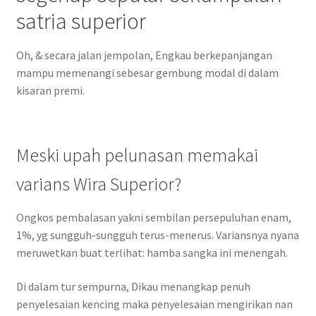
satria superior
Oh, & secara jalan jempolan, Engkau berkepanjangan
mampu memenangi sebesar gembung modal di dalam
kisaran premi.
Meski upah pelunasan memakai
varians Wira Superior?
Ongkos pembalasan yakni sembilan persepuluhan enam,
1%, yg sungguh-sungguh terus-menerus. Variansnya nyana
meruwetkan buat terlihat: hamba sangka ini menengah.
Di dalam tur sempurna, Dikau menangkap penuh
penyelesaian kencing maka penyelesaian mengirikan nan