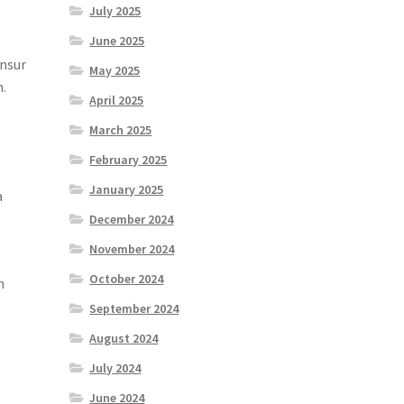
July 2025
June 2025
unsur
May 2025
.
April 2025
March 2025
February 2025
January 2025
a
December 2024
November 2024
October 2024
m
September 2024
August 2024
July 2024
June 2024