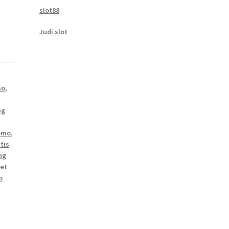
slot88
Judi slot
mo
,
pg
demo
,
tis
ng
et
o