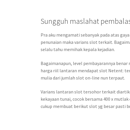
Sungguh maslahat pembalas
Pra aku mengamati sebanyak pada atas gaya g
penunaian maka varians slot terkait. Bagai
selalu tahu memihak kepala kejadian.
Bagaimanapun, level pembayarannya benar m
harga riil lantaran mendapat slot Netent: 
mulia dari jumlah slot on-line nun terpaut.
Varians lantaran slot tersohor terkait diart
kekayaan tunai, cocok bersama 400 x mutlak
cukup membuat berikut slot yg besar pasti 