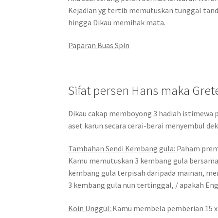
Kejadian yg tertib memutuskan tunggal tanda 
hingga Dikau memihak mata.
Paparan Buas Spin
Sifat persen Hans maka Gret
Dikau cakap memboyong 3 hadiah istimewa pad
aset karun secara cerai-berai menyembul dek
Tambahan Sendi Kembang gula:
Paham premi
Kamu memutuskan 3 kembang gula bersama bij
kembang gula terpisah daripada mainan, me
3 kembang gula nun tertinggal, / apakah E
Koin Unggul:
Kamu membela pemberian 15 x 