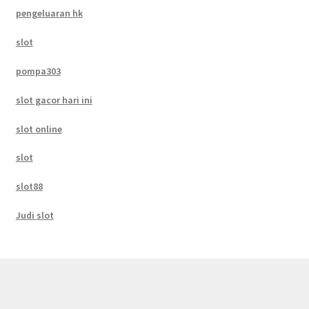
pengeluaran hk
slot
pompa303
slot gacor hari ini
slot online
slot
slot88
Judi slot