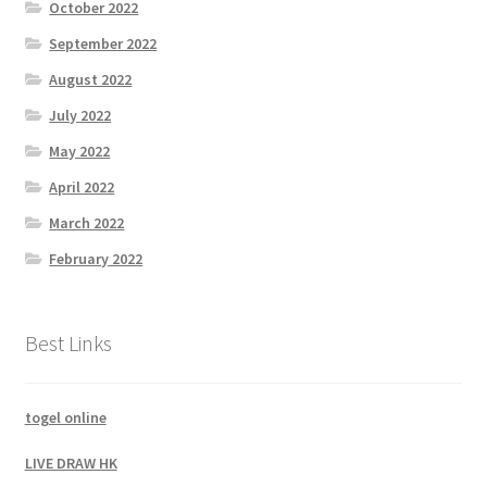
October 2022
September 2022
August 2022
July 2022
May 2022
April 2022
March 2022
February 2022
Best Links
togel online
LIVE DRAW HK