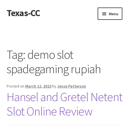
Texas-CC
Skip
Skip
Menu
to
to
navigation
content
Home
About us
Tag:
demo slot
Contact Us
spadegaming rupiah
Contact us
Posted on
March 12, 2023
by
Jesse Patterson
Privacy Policy
Hansel and Gretel Netent
Slot Online Review