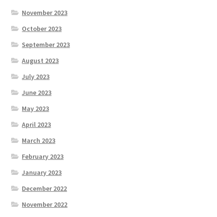
November 2023
October 2023
September 2023
August 2023
July 2023
June 2023
May 2023
April 2023
March 2023
February 2023
January 2023
December 2022
November 2022