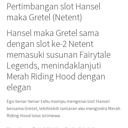
Pertimbangan slot Hansel
maka Gretel (Netent)
Hansel maka Gretel sama
dengan slot ke-2 Netent
memasuki susunan Fairytale
Legends, menindaklanjuti
Merah Riding Hood dengan
elegan
Ego benar-benar tahu mampu mengenai slot Hansel
bersama Gretel, lebihlebih lantaran aku mengindra Merah
Riding Hood lulus istimewa.