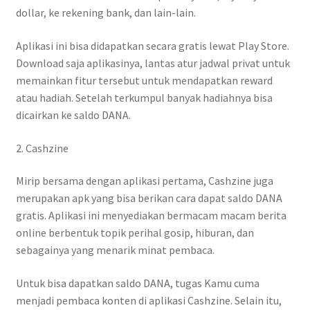
dollar, ke rekening bank, dan lain-lain.
Aplikasi ini bisa didapatkan secara gratis lewat Play Store.
Download saja aplikasinya, lantas atur jadwal privat untuk
memainkan fitur tersebut untuk mendapatkan reward
atau hadiah. Setelah terkumpul banyak hadiahnya bisa
dicairkan ke saldo DANA.
2. Cashzine
Mirip bersama dengan aplikasi pertama, Cashzine juga
merupakan apk yang bisa berikan cara dapat saldo DANA
gratis. Aplikasi ini menyediakan bermacam macam berita
online berbentuk topik perihal gosip, hiburan, dan
sebagainya yang menarik minat pembaca.
Untuk bisa dapatkan saldo DANA, tugas Kamu cuma
menjadi pembaca konten di aplikasi Cashzine. Selain itu,