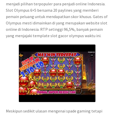
menjadi pilihan terpopuler para penjudi online Indonesia.
Slot Olympus 6×5 bersama 20 paylines yang memberi
pemain peluang untuk mendapatkan skor khusus. Gates of
Olympus mesti dimainkan di yang merupakan website slot
online di Indonesia. RTP setinggi 96,5%, banyak pemain
yang menjajaki template slot gacor olympus waktu ini.
Meskipun sedikit ulasan mengenai spade gaming tetapi