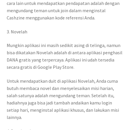
cara lain untuk mendapatkan pendapatan adalah dengan
mengundang teman untuk join dalam menginstal
Cashzine menggunakan kode referensi Anda.
3. Novelah
Mungkin aplikasi ini masih sedikit asing di telinga, namun
bisa dikatakan Novelah adalah di antara aplikasi penghasil
DANA gratis yang terpercaya. Aplikasi ini udah tersedia
secara gratis di Google Play Store.
Untuk mendapatkan duit di aplikasi Novelah, Anda cuma
butuh membaca novel dan menyelesaikan misi harian,
salah satunya adalah mengundang teman. Setelah itu,
hadiahnya juga bisa jadi tambah andaikan kamu login
setiap hari, menginstal aplikasi khusus, dan lakukan misi
lainnya.