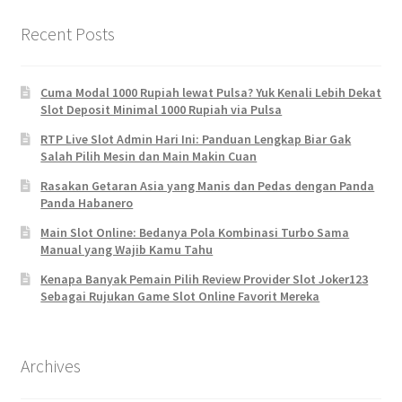
Recent Posts
Cuma Modal 1000 Rupiah lewat Pulsa? Yuk Kenali Lebih Dekat
Slot Deposit Minimal 1000 Rupiah via Pulsa
RTP Live Slot Admin Hari Ini: Panduan Lengkap Biar Gak
Salah Pilih Mesin dan Main Makin Cuan
Rasakan Getaran Asia yang Manis dan Pedas dengan Panda
Panda Habanero
Main Slot Online: Bedanya Pola Kombinasi Turbo Sama
Manual yang Wajib Kamu Tahu
Kenapa Banyak Pemain Pilih Review Provider Slot Joker123
Sebagai Rujukan Game Slot Online Favorit Mereka
Archives