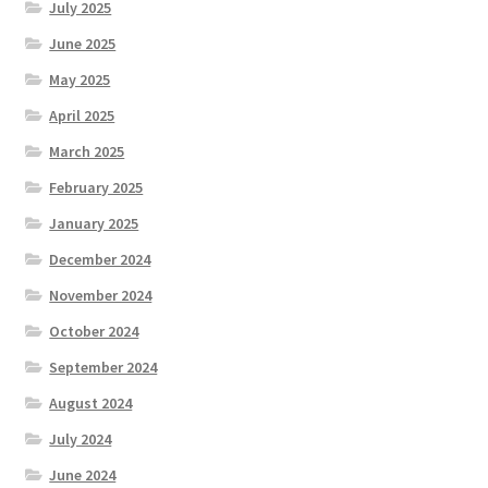
July 2025
June 2025
May 2025
April 2025
March 2025
February 2025
January 2025
December 2024
November 2024
October 2024
September 2024
August 2024
July 2024
June 2024