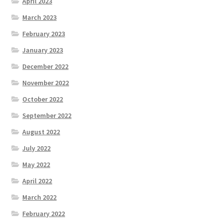
April 2023
March 2023
February 2023
January 2023
December 2022
November 2022
October 2022
September 2022
August 2022
July 2022
May 2022
April 2022
March 2022
February 2022