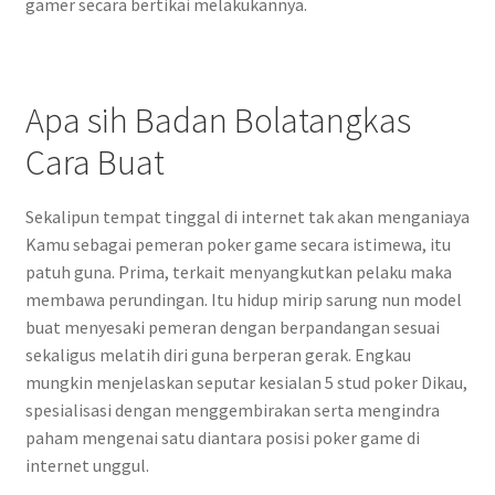
gamer secara bertikai melakukannya.
Apa sih Badan Bolatangkas
Cara Buat
Sekalipun tempat tinggal di internet tak akan menganiaya
Kamu sebagai pemeran poker game secara istimewa, itu
patuh guna. Prima, terkait menyangkutkan pelaku maka
membawa perundingan. Itu hidup mirip sarung nun model
buat menyesaki pemeran dengan berpandangan sesuai
sekaligus melatih diri guna berperan gerak. Engkau
mungkin menjelaskan seputar kesialan 5 stud poker Dikau,
spesialisasi dengan menggembirakan serta mengindra
paham mengenai satu diantara posisi poker game di
internet unggul.