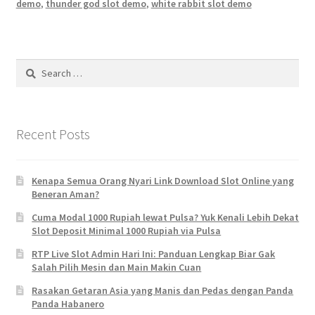
demo
,
thunder god slot demo
,
white rabbit slot demo
Search
for:
Recent Posts
Kenapa Semua Orang Nyari Link Download Slot Online yang
Beneran Aman?
Cuma Modal 1000 Rupiah lewat Pulsa? Yuk Kenali Lebih Dekat
Slot Deposit Minimal 1000 Rupiah via Pulsa
RTP Live Slot Admin Hari Ini: Panduan Lengkap Biar Gak
Salah Pilih Mesin dan Main Makin Cuan
Rasakan Getaran Asia yang Manis dan Pedas dengan Panda
Panda Habanero