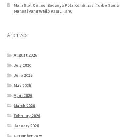
Main Slot Online: Bedanya Pola Kombinasi Turbo Sama
Manual yang Wajib Kamu Tahu
Archives
August 2026
July 2026
June 2026
May 2026
April 2026
March 2026
February 2026
January 2026
December 2025