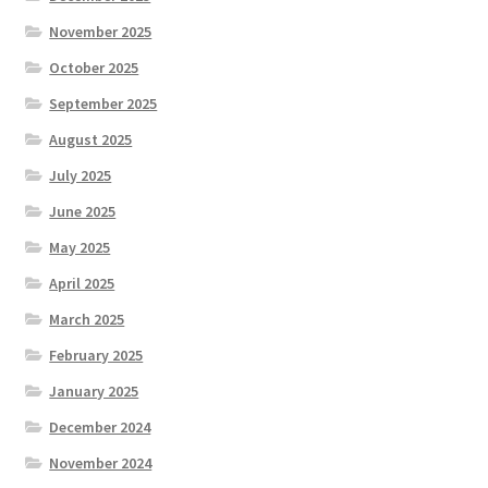
November 2025
October 2025
September 2025
August 2025
July 2025
June 2025
May 2025
April 2025
March 2025
February 2025
January 2025
December 2024
November 2024