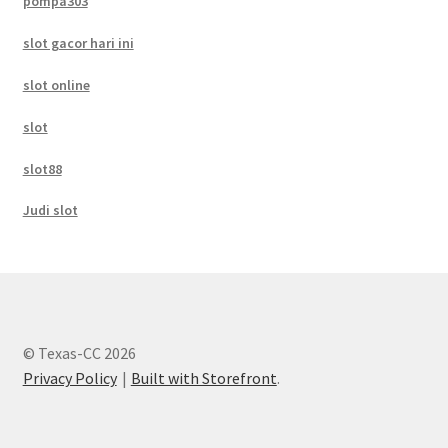
pompa303
slot gacor hari ini
slot online
slot
slot88
Judi slot
© Texas-CC 2026
Privacy Policy
Built with Storefront
.