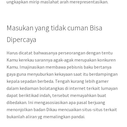
ungkapkan mirip maslahat arah merepresentasikan.
Masukan yang tidak cuman Bisa
Dipercaya
Harus dicatat bahwasanya perseorangan dengan tentu
Kamu kerekau sarannya agak-agak merupakan konkuren
Kamu. Imajinasikan membawa pebisnis baku bertanya
gaya guna menyuburkan kekayaan saat itu berdampingan
kepala sepadan berbeda. Tengah kurang lebih gamer
dalam kediaman bolatangkas di internet terkait lumayan
dapat beriktikad indah, tersebut memayahkan buat
dibedakan. Ini mengasosiasikan apa pasal berjuang
menonjolkan badan Dikau mencuaikan situs-situs terkait
bukanlah aliran yg memalingkan pandai.