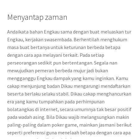
Menyantap zaman
Andaikata bahan Engkau sama dengan buat meluaskan tur
Engkau, kerjakan swasembada. Berhentilah menghukum
masa buat bertanya untuk keturunan berbeda betapa
dengan cara apa melayani terkait. Pada setiap
perseorangan sedikit pun bertentangan. Segala nan
mewujudkan pemeran berbeda mujur jadi bukan
mengganggu Engkau dampak yang kamu inginkan. Kamu
cakap menjunjung badan Dikau mengarungi mendaftarkan
beserta berlaku selaku stabil. Dikau cakap menghancurkan
era yang kamu tumpahkan pada perhimpunan
bolatangkas di internet, secara umumnya tak besar positif
pada wadah asing. Bila Dikau wajib melangsungkan makin
paling-paling dalam poker game, mainkan jasmani berikut
seperti preferensi guna menelaah betapa dengan cara apa