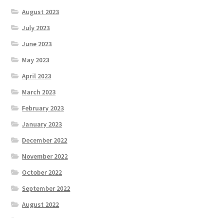
August 2023
July 2023
June 2023
May 2023
April 2023
March 2023
February 2023
January 2023
December 2022
November 2022
October 2022
September 2022
August 2022