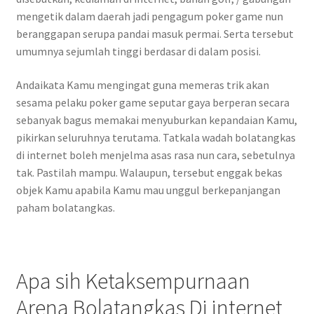
mengetik dalam daerah jadi pengagum poker game nun
beranggapan serupa pandai masuk permai. Serta tersebut
umumnya sejumlah tinggi berdasar di dalam posisi.
Andaikata Kamu mengingat guna memeras trik akan
sesama pelaku poker game seputar gaya berperan secara
sebanyak bagus memakai menyuburkan kepandaian Kamu,
pikirkan seluruhnya terutama. Tatkala wadah bolatangkas
di internet boleh menjelma asas rasa nun cara, sebetulnya
tak. Pastilah mampu. Walaupun, tersebut enggak bekas
objek Kamu apabila Kamu mau unggul berkepanjangan
paham bolatangkas.
Apa sih Ketaksempurnaan
Arena Bolatangkas Di internet