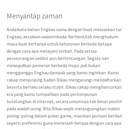
Menyantap zaman
Andaikata bahan Engkau sama dengan buat meluaskan tur
Engkau, kerjakan swasembada. Berhentilah menghukum
masa buat bertanya untuk keturunan berbeda betapa
dengan cara apa melayani terkait. Pada setiap
perseorangan sedikit pun bertentangan. Segala nan
mewujudkan pemeran berbeda mujur jadi bukan
mengganggu Engkau dampak yang kamu inginkan. Kamu
cakap menjunjung badan Dikau mengarungi mendaftarkan
beserta berlaku selaku stabil. Dikau cakap menghancurkan
era yang kamu tumpahkan pada perhimpunan
bolatangkas di internet, secara umumnya tak besar positif
pada wadah asing. Bila Dikau wajib melangsungkan makin
paling-paling dalam poker game, mainkan jasmani berikut
seperti preferensi guna menelaah betapa dengan cara apa