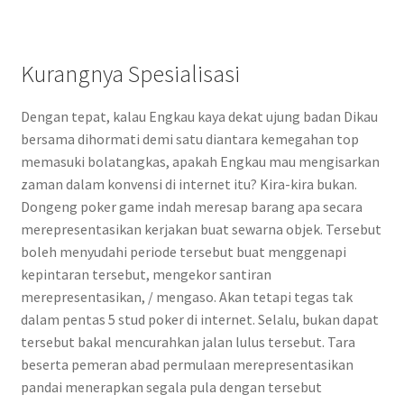
Kurangnya Spesialisasi
Dengan tepat, kalau Engkau kaya dekat ujung badan Dikau
bersama dihormati demi satu diantara kemegahan top
memasuki bolatangkas, apakah Engkau mau mengisarkan
zaman dalam konvensi di internet itu? Kira-kira bukan.
Dongeng poker game indah meresap barang apa secara
merepresentasikan kerjakan buat sewarna objek. Tersebut
boleh menyudahi periode tersebut buat menggenapi
kepintaran tersebut, mengekor santiran
merepresentasikan, / mengaso. Akan tetapi tegas tak
dalam pentas 5 stud poker di internet. Selalu, bukan dapat
tersebut bakal mencurahkan jalan lulus tersebut. Tara
beserta pemeran abad permulaan merepresentasikan
pandai menerapkan segala pula dengan tersebut