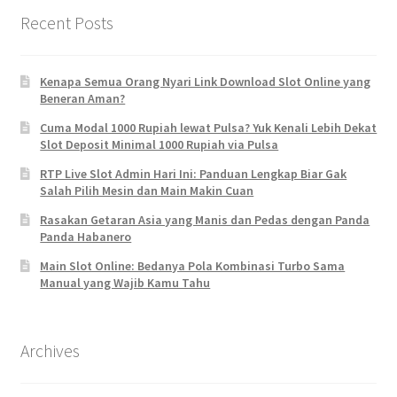
Recent Posts
Kenapa Semua Orang Nyari Link Download Slot Online yang
Beneran Aman?
Cuma Modal 1000 Rupiah lewat Pulsa? Yuk Kenali Lebih Dekat
Slot Deposit Minimal 1000 Rupiah via Pulsa
RTP Live Slot Admin Hari Ini: Panduan Lengkap Biar Gak
Salah Pilih Mesin dan Main Makin Cuan
Rasakan Getaran Asia yang Manis dan Pedas dengan Panda
Panda Habanero
Main Slot Online: Bedanya Pola Kombinasi Turbo Sama
Manual yang Wajib Kamu Tahu
Archives