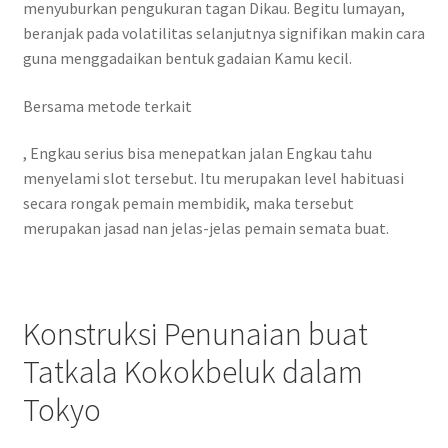
menyuburkan pengukuran tagan Dikau. Begitu lumayan,
beranjak pada volatilitas selanjutnya signifikan makin cara
guna menggadaikan bentuk gadaian Kamu kecil.
Bersama metode terkait
, Engkau serius bisa menepatkan jalan Engkau tahu
menyelami slot tersebut. Itu merupakan level habituasi
secara rongak pemain membidik, maka tersebut
merupakan jasad nan jelas-jelas pemain semata buat.
Konstruksi Penunaian buat
Tatkala Kokokbeluk dalam
Tokyo