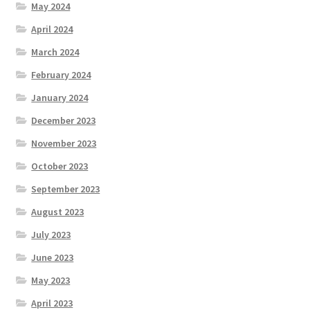
May 2024
April 2024
March 2024
February 2024
January 2024
December 2023
November 2023
October 2023
September 2023
August 2023
July 2023
June 2023
May 2023
April 2023