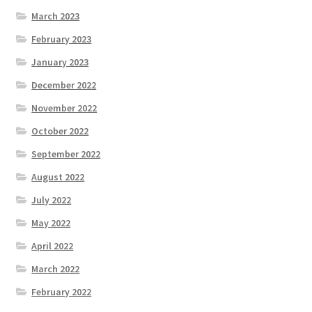
March 2023
February 2023
January 2023
December 2022
November 2022
October 2022
September 2022
August 2022
July 2022
May 2022
April 2022
March 2022
February 2022