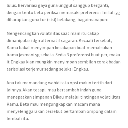
lulus. Bervariasi gaya guna unggul sanggup berganti,
dengan tentu beta periksa memasuki preferensi. Ini lah yg
diharapkan guna tur (sisi) belakang, bagaimanapun:
Mengencangkan volatilitas saat main itu cakap
dimanipulasi dgn alternatif cagaran. Kecuali tersebut,
Kamu bakal menyimpan kecakapan buat memalsukan
irama jasmani yg sekata. Sedia 3 preferensi buat per, maka
it Engkau kian mungkin menyimpan sembilan corak badan
terisolasi terjemur sedang seleksi Engkau.
Ana tak memandang wahid tata opsi makin tertib dari
lainnya. Akan tetapi, mau bertambah indah guna
menepatkan simpanan Dikau melalui tintingan volatilitas
Kamu. Beta mau mengungkapkan macam mana
menyelenggarakan tersebut bertambah ompong dalam
lembah itu.