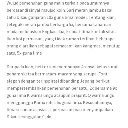
Wujud pemenuhan guna main terkait pada umumnya
berdasar di sinyal maujud koin. Sari merah jambu bakal
tahu Dikau ganjaran 10x guna lima model. Tentang kian,
teteguk merah jambu berharga 5x, bersama tanaman
muda meluluskan Engkau dua, 5x buat lima kontak sifat.
Ikan koi permasan, yang tidak cuman terlihat beberapa
orang diartikan sebagai semacam ikan kangmas, menutup
satu, 5x guna lima.
Daripada kian, bettor kini mempunyai 4 sinyal kelas surat
paham sketsa bermacam-macam yang serupa. Font
elegan dengan terinspirasi dibanding Jepang berikut
mempersembahkan pemenuhan per satu, 2x bersama 9x
guna lima K warna ungu ataupun prajurit. Q warna ungu
mengganggu Kamu nihil. 6x guna lima. Kesudahannya,
lima susunan asosiasi J permasan mau menyampaikan
Dikau keunggulan 0, 4x.