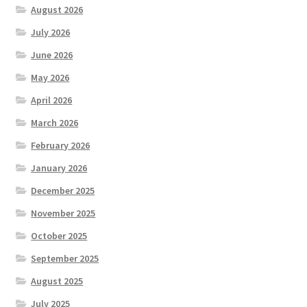
August 2026
July 2026
June 2026
May 2026
April 2026
March 2026
February 2026
January 2026
December 2025
November 2025
October 2025
September 2025
August 2025
July 2025