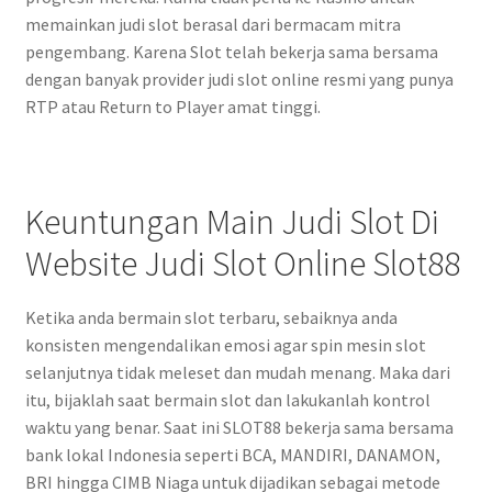
memainkan judi slot berasal dari bermacam mitra
pengembang. Karena Slot telah bekerja sama bersama
dengan banyak provider judi slot online resmi yang punya
RTP atau Return to Player amat tinggi.
Keuntungan Main Judi Slot Di
Website Judi Slot Online Slot88
Ketika anda bermain slot terbaru, sebaiknya anda
konsisten mengendalikan emosi agar spin mesin slot
selanjutnya tidak meleset dan mudah menang. Maka dari
itu, bijaklah saat bermain slot dan lakukanlah kontrol
waktu yang benar. Saat ini SLOT88 bekerja sama bersama
bank lokal Indonesia seperti BCA, MANDIRI, DANAMON,
BRI hingga CIMB Niaga untuk dijadikan sebagai metode