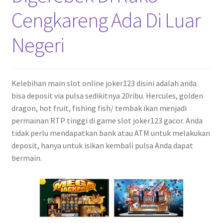
Cengkareng Ada Di Luar
Negeri
Kelebihan main slot online joker123 disini adalah anda
bisa deposit via pulsa sedikitnya 20ribu. Hercules, golden
dragon, hot fruit, fishing fish/ tembak ikan menjadi
permainan RTP tinggi di game slot joker123 gacor. Anda
tidak perlu mendapatkan bank atau ATM untuk melakukan
deposit, hanya untuk isikan kembali pulsa Anda dapat
bermain.