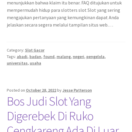
menunjukkan bahwa klaim itu benar. FAQ ditujukan untuk
mempermudah hidup para slotters slot Slot yang sering
mengajukan pertanyaan yang kemungkinan dapat Anda
jelaskan secara segera melalui tampilan situs web.…
Category:
Slot Gacor
Tags:
abadi
,
badan
,
found
,
malang
,
negeri
,
pengelola
,
universitas
,
usaha
Posted on
October 28, 2022
by
Jesse Patterson
Bos Judi Slot Yang
Digerebek Di Ruko
Cengkareng Ada Di Luar