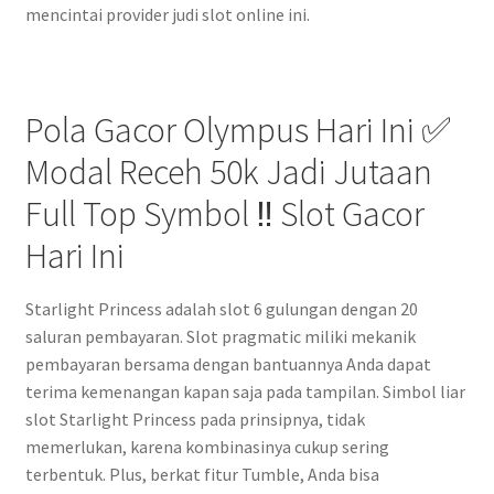
mencintai provider judi slot online ini.
Pola Gacor Olympus Hari Ini ✅
Modal Receh 50k Jadi Jutaan
Full Top Symbol ‼️ Slot Gacor
Hari Ini
Starlight Princess adalah slot 6 gulungan dengan 20
saluran pembayaran. Slot pragmatic miliki mekanik
pembayaran bersama dengan bantuannya Anda dapat
terima kemenangan kapan saja pada tampilan. Simbol liar
slot Starlight Princess pada prinsipnya, tidak
memerlukan, karena kombinasinya cukup sering
terbentuk. Plus, berkat fitur Tumble, Anda bisa