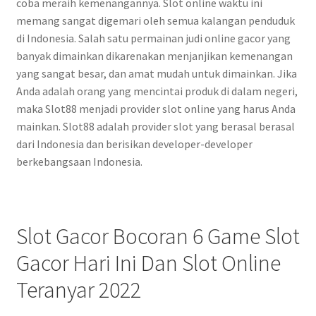
coba meraih kemenangannya. Slot online waktu ini
memang sangat digemari oleh semua kalangan penduduk
di Indonesia. Salah satu permainan judi online gacor yang
banyak dimainkan dikarenakan menjanjikan kemenangan
yang sangat besar, dan amat mudah untuk dimainkan. Jika
Anda adalah orang yang mencintai produk di dalam negeri,
maka Slot88 menjadi provider slot online yang harus Anda
mainkan. Slot88 adalah provider slot yang berasal berasal
dari Indonesia dan berisikan developer-developer
berkebangsaan Indonesia.
Slot Gacor Bocoran 6 Game Slot
Gacor Hari Ini Dan Slot Online
Teranyar 2022