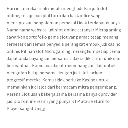
Hari ini mereka tidak melulu menghadirkan judi slot
online, tetapi pun platform dan back office yang
menciptakan pengalaman pemakai tidak terdapat duanya.
Nama nama website judi slot online teranyar Microgaming
tawarkan portofolio game slot yang amat tetap menang
terbesar dari semua penyedia perangkat empuk judi casino
online. Pilihan slot Microgaming merangkum setiap tema
dapat anda bayangkan bersama tidak sedikit fitur unik dan
bermanfaat. Kamu pun dapat memenangkan duit untuk
mengolah hidup bersama dengan judi slot jackpot
progresif mereka. Kamu tidak perlu ke Kasino untuk
memainkan judi slot dari bermacam mitra pengembang.
Karena Slot udah bekerja sama bersama banyak provider
judi slot online resmi yang punya RTP atau Return to
Player sangat tinggi.