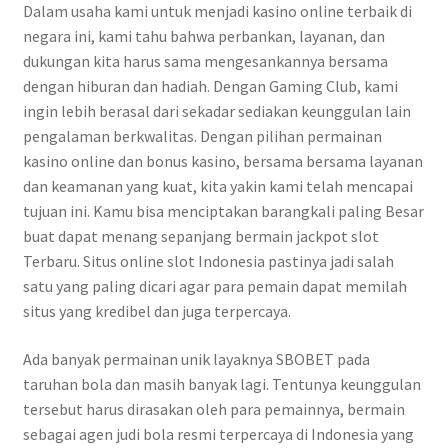
Dalam usaha kami untuk menjadi kasino online terbaik di
negara ini, kami tahu bahwa perbankan, layanan, dan
dukungan kita harus sama mengesankannya bersama
dengan hiburan dan hadiah. Dengan Gaming Club, kami
ingin lebih berasal dari sekadar sediakan keunggulan lain
pengalaman berkwalitas. Dengan pilihan permainan
kasino online dan bonus kasino, bersama bersama layanan
dan keamanan yang kuat, kita yakin kami telah mencapai
tujuan ini. Kamu bisa menciptakan barangkali paling Besar
buat dapat menang sepanjang bermain jackpot slot
Terbaru. Situs online slot Indonesia pastinya jadi salah
satu yang paling dicari agar para pemain dapat memilah
situs yang kredibel dan juga terpercaya.
Ada banyak permainan unik layaknya SBOBET pada
taruhan bola dan masih banyak lagi. Tentunya keunggulan
tersebut harus dirasakan oleh para pemainnya, bermain
sebagai agen judi bola resmi terpercaya di Indonesia yang