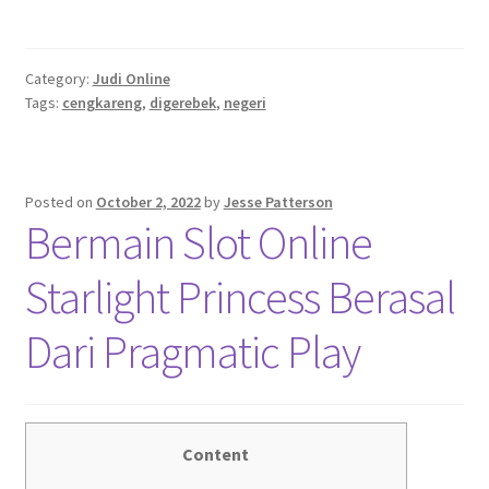
Category:
Judi Online
Tags:
cengkareng
,
digerebek
,
negeri
Posted on
October 2, 2022
by
Jesse Patterson
Bermain Slot Online
Starlight Princess Berasal
Dari Pragmatic Play
Content