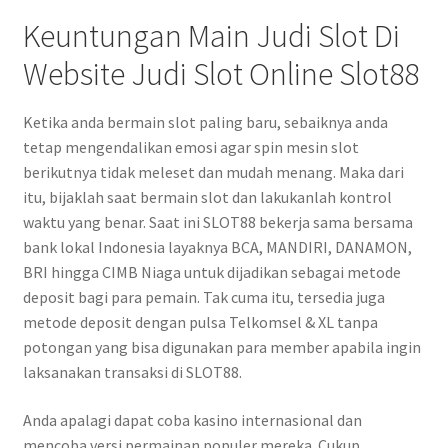
Keuntungan Main Judi Slot Di
Website Judi Slot Online Slot88
Ketika anda bermain slot paling baru, sebaiknya anda
tetap mengendalikan emosi agar spin mesin slot
berikutnya tidak meleset dan mudah menang. Maka dari
itu, bijaklah saat bermain slot dan lakukanlah kontrol
waktu yang benar. Saat ini SLOT88 bekerja sama bersama
bank lokal Indonesia layaknya BCA, MANDIRI, DANAMON,
BRI hingga CIMB Niaga untuk dijadikan sebagai metode
deposit bagi para pemain. Tak cuma itu, tersedia juga
metode deposit dengan pulsa Telkomsel & XL tanpa
potongan yang bisa digunakan para member apabila ingin
laksanakan transaksi di SLOT88.
Anda apalagi dapat coba kasino internasional dan
mencoba versi permainan populer mereka. Cukup