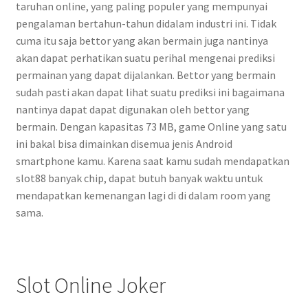
taruhan online, yang paling populer yang mempunyai
pengalaman bertahun-tahun didalam industri ini. Tidak
cuma itu saja bettor yang akan bermain juga nantinya
akan dapat perhatikan suatu perihal mengenai prediksi
permainan yang dapat dijalankan. Bettor yang bermain
sudah pasti akan dapat lihat suatu prediksi ini bagaimana
nantinya dapat dapat digunakan oleh bettor yang
bermain. Dengan kapasitas 73 MB, game Online yang satu
ini bakal bisa dimainkan disemua jenis Android
smartphone kamu. Karena saat kamu sudah mendapatkan
slot88 banyak chip, dapat butuh banyak waktu untuk
mendapatkan kemenangan lagi di di dalam room yang
sama.
Slot Online Joker