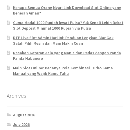
Kenapa Semua Orang Nyari Link Download Slot Online yang
Beneran Aman?
Cuma Modal 1000 Rupiah lewat Pulsa? Yuk Kenali Lebih Dekat
Slot Deposit Minimal 1000 Rupiah via Pulsa
RTP Live Slot Admin Hari Ini: Panduan Lengkap Biar Gak
Salah Pilih Mesin dan Main Makin Cuan
Rasakan Getaran Asia yang Manis dan Pedas dengan Panda
Panda Habanero
Main Slot Online: Bedanya Pola Kombinasi Turbo Sama
Manual yang Wajib Kamu Tahu
Archives
August 2026
July 2026