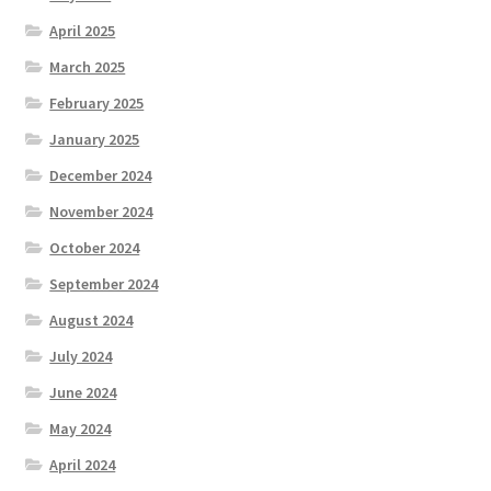
April 2025
March 2025
February 2025
January 2025
December 2024
November 2024
October 2024
September 2024
August 2024
July 2024
June 2024
May 2024
April 2024