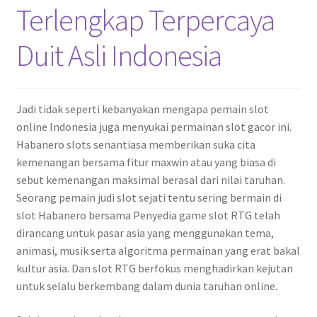
Terlengkap Terpercaya
Duit Asli Indonesia
Jadi tidak seperti kebanyakan mengapa pemain slot
online Indonesia juga menyukai permainan slot gacor ini.
Habanero slots senantiasa memberikan suka cita
kemenangan bersama fitur maxwin atau yang biasa di
sebut kemenangan maksimal berasal dari nilai taruhan.
Seorang pemain judi slot sejati tentu sering bermain di
slot Habanero bersama Penyedia game slot RTG telah
dirancang untuk pasar asia yang menggunakan tema,
animasi, musik serta algoritma permainan yang erat bakal
kultur asia. Dan slot RTG berfokus menghadirkan kejutan
untuk selalu berkembang dalam dunia taruhan online.