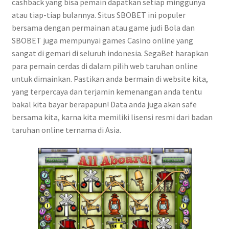
cashback yang bisa pemain dapatkan setiap minggunya
atau tiap-tiap bulannya. Situs SBOBET ini populer
bersama dengan permainan atau game judi Bola dan
SBOBET juga mempunyai games Casino online yang
sangat di gemari di seluruh indonesia. SegaBet harapkan
para pemain cerdas di dalam pilih web taruhan online
untuk dimainkan. Pastikan anda bermain di website kita,
yang terpercaya dan terjamin kemenangan anda tentu
bakal kita bayar berapapun! Data anda juga akan safe
bersama kita, karna kita memiliki lisensi resmi dari badan
taruhan online ternama di Asia.