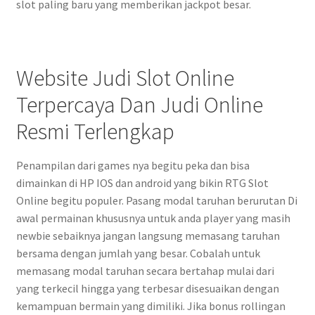
slot paling baru yang memberikan jackpot besar.
Website Judi Slot Online
Terpercaya Dan Judi Online
Resmi Terlengkap
Penampilan dari games nya begitu peka dan bisa
dimainkan di HP IOS dan android yang bikin RTG Slot
Online begitu populer. Pasang modal taruhan berurutan Di
awal permainan khususnya untuk anda player yang masih
newbie sebaiknya jangan langsung memasang taruhan
bersama dengan jumlah yang besar. Cobalah untuk
memasang modal taruhan secara bertahap mulai dari
yang terkecil hingga yang terbesar disesuaikan dengan
kemampuan bermain yang dimiliki. Jika bonus rollingan