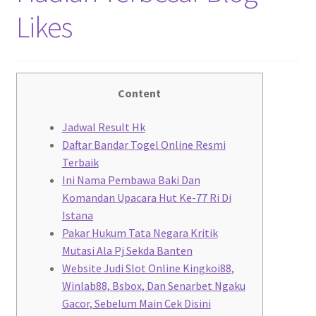
Likes
Content
Jadwal Result Hk
Daftar Bandar Togel Online Resmi
Terbaik
Ini Nama Pembawa Baki Dan
Komandan Upacara Hut Ke-77 Ri Di
Istana
Pakar Hukum Tata Negara Kritik
Mutasi Ala Pj Sekda Banten
Website Judi Slot Online Kingkoi88,
Winlab88, Bsbox, Dan Senarbet Ngaku
Gacor, Sebelum Main Cek Disini