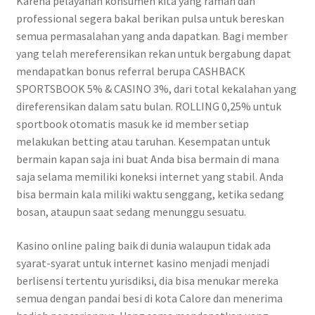
Karena pelayanan konsumen kita yang ramah dan
professional segera bakal berikan pulsa untuk bereskan
semua permasalahan yang anda dapatkan. Bagi member
yang telah mereferensikan rekan untuk bergabung dapat
mendapatkan bonus referral berupa CASHBACK
SPORTSBOOK 5% & CASINO 3%, dari total kekalahan yang
direferensikan dalam satu bulan. ROLLING 0,25% untuk
sportbook otomatis masuk ke id member setiap
melakukan betting atau taruhan. Kesempatan untuk
bermain kapan saja ini buat Anda bisa bermain di mana
saja selama memiliki koneksi internet yang stabil. Anda
bisa bermain kala miliki waktu senggang, ketika sedang
bosan, ataupun saat sedang menunggu sesuatu.
Kasino online paling baik di dunia walaupun tidak ada
syarat-syarat untuk internet kasino menjadi menjadi
berlisensi tertentu yurisdiksi, dia bisa menukar mereka
semua dengan pandai besi di kota Calore dan menerima