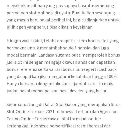
meyakinkan pilihan yang pas supaya hasrat memenangi
permainan slot online jadi nyata. Buat kalian seseorang
yang masih baru bakal perihal ini, begitu dianjurkan untuk
pilih agen yang serius bisa dikasih keyakinan.
Hingga waktu kini, telah terdapat sistem bonus slot yang
bermakna untuk menambah saldo finansial dan juga
modal bermain. Landasan utama buat memperoleh bonus
judi slot ini dengan mengajak kawan anda dan dapatkan
bonus referensi serta variasi bonus lain seperti cashback
yang didapatkan jika mengalami kekalahan hingga 100%.
Hanya bersama dengan lakukan sejumlah cara itu maka
kalian bakal mendapatkan hasil deviden yang besar.
Selamat datang di Daftar Slot Gacor yang merupakan Situs
Slot Online Terbaik 2021 Indonesia Terbaru dan Agen Judi
Casino Online Terpercaya di platform judi online
terlengkap Indonesia bersertifikasi resmi berasal dari