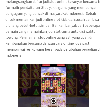
melangsungkan daftar judi slot online teranyar bersama isi
formulir pendaftaran. Slot yakni game yang mempunyai
pengagum yang banyak di masyarakat Indonesia. Sebab
untuk memainkan judi online slot tidaklah susah dan bisa
dibilang betul-betul simpel. Bahkan banyak dari beberapa
pemain yang memainkan judi slot cuma untuk isi waktu
lowong. Permainan slot online uang asli yang udah di
kembangkan bersama dengan cara online juga pasti
mempunyai resiko yang besar pada perubahan perjudian di
Indonesia.