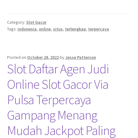
Category:
Slot Gacor
Tags:
indonesia
,
online
,
situs
,
terlengkap
,
terpercaya
Posted on
October 28, 2022
by
Jesse Patterson
Slot Daftar Agen Judi
Online Slot Gacor Via
Pulsa Terpercaya
Gampang Menang
Mudah Jackpot Paling