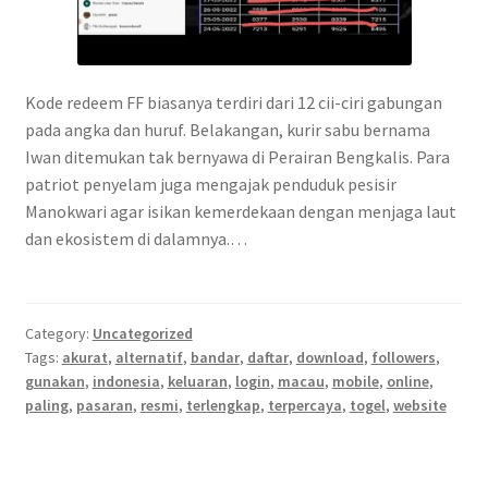
Kode redeem FF biasanya terdiri dari 12 cii-ciri gabungan
pada angka dan huruf. Belakangan, kurir sabu bernama
Iwan ditemukan tak bernyawa di Perairan Bengkalis. Para
patriot penyelam juga mengajak penduduk pesisir
Manokwari agar isikan kemerdekaan dengan menjaga laut
dan ekosistem di dalamnya.…
Category:
Uncategorized
Tags:
akurat
,
alternatif
,
bandar
,
daftar
,
download
,
followers
,
gunakan
,
indonesia
,
keluaran
,
login
,
macau
,
mobile
,
online
,
paling
,
pasaran
,
resmi
,
terlengkap
,
terpercaya
,
togel
,
website