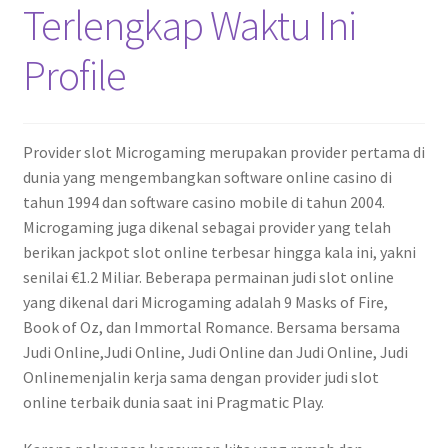
Terlengkap Waktu Ini
Profile
Provider slot Microgaming merupakan provider pertama di
dunia yang mengembangkan software online casino di
tahun 1994 dan software casino mobile di tahun 2004.
Microgaming juga dikenal sebagai provider yang telah
berikan jackpot slot online terbesar hingga kala ini, yakni
senilai €1.2 Miliar. Beberapa permainan judi slot online
yang dikenal dari Microgaming adalah 9 Masks of Fire,
Book of Oz, dan Immortal Romance. Bersama bersama
Judi Online,Judi Online, Judi Online dan Judi Online, Judi
Onlinemenjalin kerja sama dengan provider judi slot
online terbaik dunia saat ini Pragmatic Play.