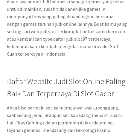
dipercaya nomor 1 di Indonesia sebagai games yang hebat
untuk dimainkan, sudah tidak aneh jika games ini
mempunyai fans yang paling dibandingkan bersama
dengan games taruhan judi online lainnya. Buat kamu yang
sedang cari web judi slot terkomplet untuk kamu bermain
atau kembali cari type daftar judi slot97 terpercaya,
kebenaran kami kembali mengulas mana provider Slot
Cuan terpercaya di Indonesia.
Daftar Website Judi Slot Online Paling
Baik Dan Terpercaya Di Slot Gacor
Anda bisa bermain ketika mempunyai waktu senggang,
saat sedang jemu, ataupun ketika sedang menanti suatu
hal. Flow Gaming adalah pemimpin Asia di dalam hal
layanan generasi mendatang dan teknologi kasino