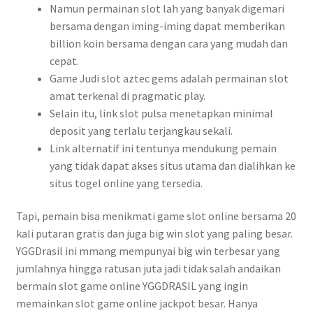
Namun permainan slot lah yang banyak digemari
bersama dengan iming-iming dapat memberikan
billion koin bersama dengan cara yang mudah dan
cepat.
Game Judi slot aztec gems adalah permainan slot
amat terkenal di pragmatic play.
Selain itu, link slot pulsa menetapkan minimal
deposit yang terlalu terjangkau sekali.
Link alternatif ini tentunya mendukung pemain
yang tidak dapat akses situs utama dan dialihkan ke
situs togel online yang tersedia.
Tapi, pemain bisa menikmati game slot online bersama 20
kali putaran gratis dan juga big win slot yang paling besar.
YGGDrasil ini mmang mempunyai big win terbesar yang
jumlahnya hingga ratusan juta jadi tidak salah andaikan
bermain slot game online YGGDRASIL yang ingin
memainkan slot game online jackpot besar. Hanya