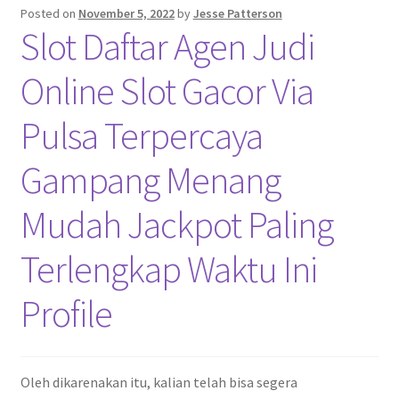
Posted on
November 5, 2022
by
Jesse Patterson
Slot Daftar Agen Judi
Online Slot Gacor Via
Pulsa Terpercaya
Gampang Menang
Mudah Jackpot Paling
Terlengkap Waktu Ini
Profile
Oleh dikarenakan itu, kalian telah bisa segera