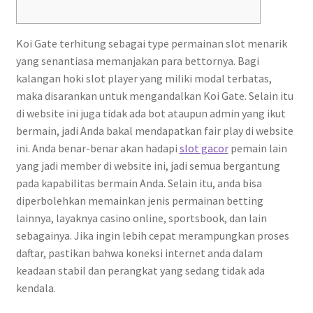
Koi Gate terhitung sebagai type permainan slot menarik
yang senantiasa memanjakan para bettornya. Bagi
kalangan hoki slot player yang miliki modal terbatas,
maka disarankan untuk mengandalkan Koi Gate. Selain itu
di website ini juga tidak ada bot ataupun admin yang ikut
bermain, jadi Anda bakal mendapatkan fair play di website
ini. Anda benar-benar akan hadapi
slot gacor
pemain lain
yang jadi member di website ini, jadi semua bergantung
pada kapabilitas bermain Anda. Selain itu, anda bisa
diperbolehkan memainkan jenis permainan betting
lainnya, layaknya casino online, sportsbook, dan lain
sebagainya. Jika ingin lebih cepat merampungkan proses
daftar, pastikan bahwa koneksi internet anda dalam
keadaan stabil dan perangkat yang sedang tidak ada
kendala.