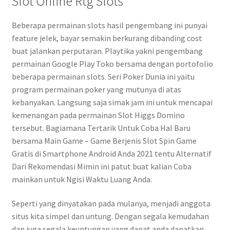
Slot Online Rtg Slots
Beberapa permainan slots hasil pengembang ini punyai
feature jelek, bayar semakin berkurang dibanding cost
buat jalankan perputaran. Playtika yakni pengembang
permainan Google Play Toko bersama dengan portofolio
beberapa permainan slots. Seri Poker Dunia ini yaitu
program permainan poker yang mutunya di atas
kebanyakan. Langsung saja simak jam ini untuk mencapai
kemenangan pada permainan Slot Higgs Domino
tersebut. Bagiamana Tertarik Untuk Coba Hal Baru
bersama Main Game – Game Berjenis Slot Spin Game
Gratis di Smartphone Android Anda 2021 tentu Alternatif
Dari Rekomendasi Mimin ini patut buat kalian Coba
mainkan untuk Ngisi Waktu Luang Anda.
Seperti yang dinyatakan pada mulanya, menjadi anggota
situs kita simpel dan untung. Dengan segala kemudahan
dan juga segala keuntungan yang dapat anda dapatkan