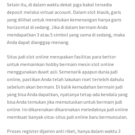
Selain itu, di dalam waktu dekat juga bakal tersedia
deposit melalui virtual account. Dalam slot klasik, garis
yang dilihat untuk menetukan kemenangan hanya garis
horizontal di sedang. Jika di dalam bermain Anda
mendapatkan 3 atau 5 simbol yang sama di sedang, maka
Anda dapat dianggap menang.
Situs judi slot online merupakan fasilitas para bettor
untuk memainkan hobby bermain mesin slot online
menggunakan duwit asli. Semenarik apapun dunia judi
online, pastikan Anda telah lakukan riset terlebih dahulu
sebelum akan bermain. Di balik kemudahan bermain judi
yang bisa Anda dapatkan, nyatanya tetap ada kendala yang
bisa Anda temukan jika memutuskan untuk bermain judi
online. Ini dikarenakan dikarenakan meledaknya judi online
membuat banyak situs-situs judi online baru bermunculan.
Proses register dijamin anti ribet, hanya dalam waktu 3