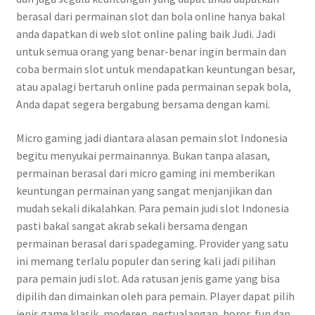
berasal dari permainan slot dan bola online hanya bakal
anda dapatkan di web slot online paling baik Judi. Jadi
untuk semua orang yang benar-benar ingin bermain dan
coba bermain slot untuk mendapatkan keuntungan besar,
atau apalagi bertaruh online pada permainan sepak bola,
Anda dapat segera bergabung bersama dengan kami.
Micro gaming jadi diantara alasan pemain slot Indonesia
begitu menyukai permainannya. Bukan tanpa alasan,
permainan berasal dari micro gaming ini memberikan
keuntungan permainan yang sangat menjanjikan dan
mudah sekali dikalahkan. Para pemain judi slot Indonesia
pasti bakal sangat akrab sekali bersama dengan
permainan berasal dari spadegaming. Provider yang satu
ini memang terlalu populer dan sering kali jadi pilihan
para pemain judi slot. Ada ratusan jenis game yang bisa
dipilih dan dimainkan oleh para pemain. Player dapat pilih
jenis game klasik, moderen, pertualangan, horor, fun dan