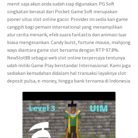
menit saja akun anda sudah siap digunakan. PG Soft
singkatan berasal dari Pocket Game Soft merupakan
pioner situs slot online gacor. Provider ini sedia kan game
canggih bagi pemain international yang menampilkan
alur cerita menarik, efek suara fantastis dan animasi luar
biasa mengesankan. Candy burst, fortune mouse, mahjong
ways diantara game slot bersama dengan RTP 97.8%.
NewSlot88 sebagai web slot online terpercaya tentunya
udah miliki Game Play berstandar Internasional. Kami juga
sediakan kemudahan didalam hal transaksi layaknya slot
deposit pulsa, e-money, hingga bank ternama di Indonesia.