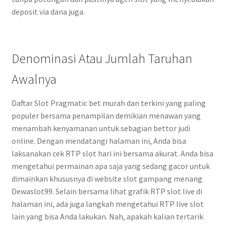
deposit via dana juga.
Denominasi Atau Jumlah Taruhan
Awalnya
Daftar Slot Pragmatic bet murah dan terkini yang paling
populer bersama penampilan demikian menawan yang
menambah kenyamanan untuk sebagian bettor judi
online. Dengan mendatangi halaman ini, Anda bisa
laksanakan cek RTP slot hari ini bersama akurat. Anda bisa
mengetahui permainan apa saja yang sedang gacor untuk
dimainkan khususnya di website slot gampang menang
Dewaslot99. Selain bersama lihat grafik RTP slot live di
halaman ini, ada juga langkah mengetahui RTP live slot
lain yang bisa Anda lakukan. Nah, apakah kalian tertarik