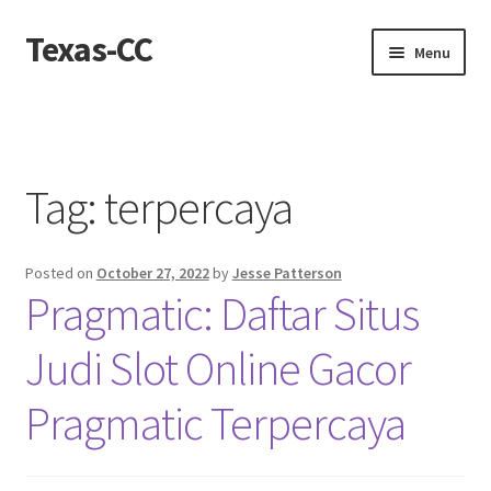
Texas-CC
Skip
Skip
Menu
to
to
navigation
content
Home
About us
Tag:
terpercaya
Contact Us
Posted on
October 27, 2022
by
Jesse Patterson
Contact us
Pragmatic: Daftar Situs
Privacy Policy
Judi Slot Online Gacor
Pragmatic Terpercaya