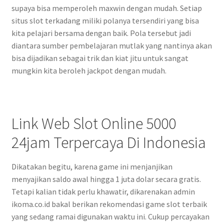
supaya bisa memperoleh maxwin dengan mudah. Setiap
situs slot terkadang miliki polanya tersendiri yang bisa
kita pelajari bersama dengan baik. Pola tersebut jadi
diantara sumber pembelajaran mutlak yang nantinya akan
bisa dijadikan sebagai trik dan kiat jitu untuk sangat
mungkin kita beroleh jackpot dengan mudah.
Link Web Slot Online 5000
24jam Terpercaya Di Indonesia
Dikatakan begitu, karena game ini menjanjikan
menyajikan saldo awal hingga 1 juta dolar secara gratis.
Tetapi kalian tidak perlu khawatir, dikarenakan admin
ikoma.co.id bakal berikan rekomendasi game slot terbaik
yang sedang ramai digunakan waktu ini. Cukup percayakan