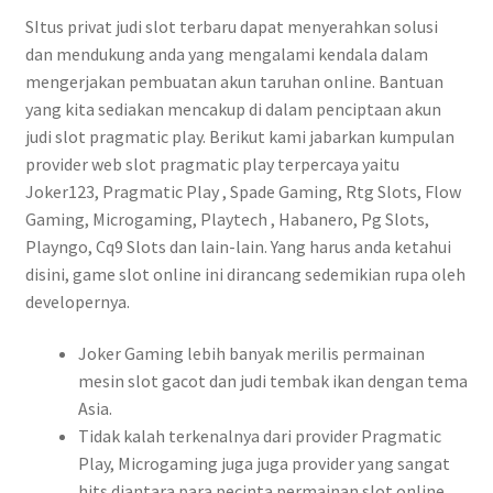
SItus privat judi slot terbaru dapat menyerahkan solusi
dan mendukung anda yang mengalami kendala dalam
mengerjakan pembuatan akun taruhan online. Bantuan
yang kita sediakan mencakup di dalam penciptaan akun
judi slot pragmatic play. Berikut kami jabarkan kumpulan
provider web slot pragmatic play terpercaya yaitu
Joker123, Pragmatic Play , Spade Gaming, Rtg Slots, Flow
Gaming, Microgaming, Playtech , Habanero, Pg Slots,
Playngo, Cq9 Slots dan lain-lain. Yang harus anda ketahui
disini, game slot online ini dirancang sedemikian rupa oleh
developernya.
Joker Gaming lebih banyak merilis permainan
mesin slot gacot dan judi tembak ikan dengan tema
Asia.
Tidak kalah terkenalnya dari provider Pragmatic
Play, Microgaming juga juga provider yang sangat
hits diantara para pecinta permainan slot online.