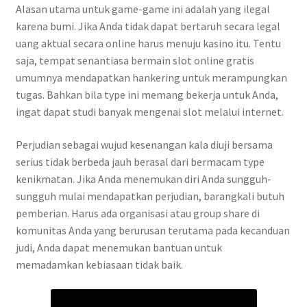
Alasan utama untuk game-game ini adalah yang ilegal
karena bumi. Jika Anda tidak dapat bertaruh secara legal
uang aktual secara online harus menuju kasino itu. Tentu
saja, tempat senantiasa bermain slot online gratis
umumnya mendapatkan hankering untuk merampungkan
tugas. Bahkan bila type ini memang bekerja untuk Anda,
ingat dapat studi banyak mengenai slot melalui internet.
Perjudian sebagai wujud kesenangan kala diuji bersama
serius tidak berbeda jauh berasal dari bermacam type
kenikmatan. Jika Anda menemukan diri Anda sungguh-
sungguh mulai mendapatkan perjudian, barangkali butuh
pemberian. Harus ada organisasi atau group share di
komunitas Anda yang berurusan terutama pada kecanduan
judi, Anda dapat menemukan bantuan untuk
memadamkan kebiasaan tidak baik.