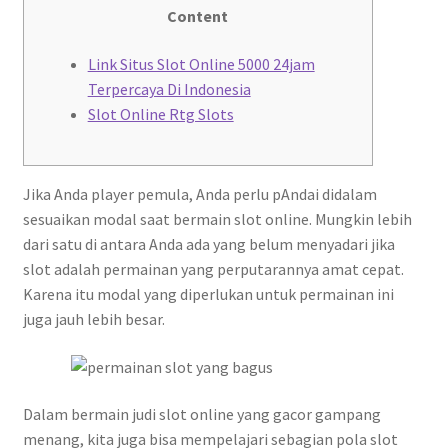
Content
Link Situs Slot Online 5000 24jam
Terpercaya Di Indonesia
Slot Online Rtg Slots
Jika Anda player pemula, Anda perlu pAndai didalam
sesuaikan modal saat bermain slot online. Mungkin lebih
dari satu di antara Anda ada yang belum menyadari jika
slot adalah permainan yang perputarannya amat cepat.
Karena itu modal yang diperlukan untuk permainan ini
juga jauh lebih besar.
Dalam bermain judi slot online yang gacor gampang
menang, kita juga bisa mempelajari sebagian pola slot