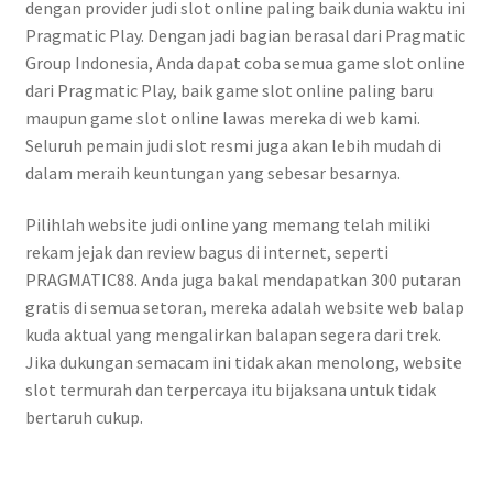
dengan provider judi slot online paling baik dunia waktu ini
Pragmatic Play. Dengan jadi bagian berasal dari Pragmatic
Group Indonesia, Anda dapat coba semua game slot online
dari Pragmatic Play, baik game slot online paling baru
maupun game slot online lawas mereka di web kami.
Seluruh pemain judi slot resmi juga akan lebih mudah di
dalam meraih keuntungan yang sebesar besarnya.
Pilihlah website judi online yang memang telah miliki
rekam jejak dan review bagus di internet, seperti
PRAGMATIC88. Anda juga bakal mendapatkan 300 putaran
gratis di semua setoran, mereka adalah website web balap
kuda aktual yang mengalirkan balapan segera dari trek.
Jika dukungan semacam ini tidak akan menolong, website
slot termurah dan terpercaya itu bijaksana untuk tidak
bertaruh cukup.