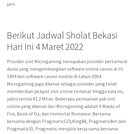
jam.
Berikut Jadwal Sholat Bekasi
Hari Ini 4 Maret 2022
Provider slot Microgaming merupakan provider pertama di
dunia yang mengembangkan software online casino di th.
1994 dan software casino mobile di tahun 2004.
Microgaming juga dikenal sebagai provider yang telah
memberikan jackpot slot online terbesar hingga kala ini,
yakni senilai €1.2 Miliar. Beberapa permainan judi slot
online yang dikenal dari Microgaming adalah 9 Masks of
Fire, Book of Oz, dan Immortal Romance. Bersama
bersama dengan Pragmatic123,King88, Pragmatic8et dan
PragmaticID, Pragmatic menjalin kerja sama bersama