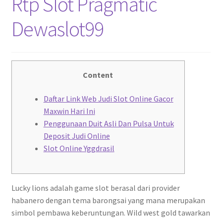
Rtp Slot Pragmatic
Dewaslot99
Content
Daftar Link Web Judi Slot Online Gacor
Maxwin Hari Ini
Penggunaan Duit Asli Dan Pulsa Untuk
Deposit Judi Online
Slot Online Yggdrasil
Lucky lions adalah game slot berasal dari provider
habanero dengan tema barongsai yang mana merupakan
simbol pembawa keberuntungan. Wild west gold tawarkan