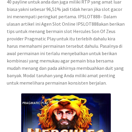
40 payline untuk anda dan juga miliki RTP yang amat luar
biasa yakni sebesar 96,51% jadi tidak heran jika slot gacor
ini menempati peringkat pertama. IPSLOT888– Dalam
ulasan artikel ini Agen Slot Online IPSLOT888akan berikan
tips untuk menang bermain slot Hercules Son Of Zeus
provider Pragmatic Play untuk itu terlebih dahalu kira
harus memahami permainan tersebut dahulu. Pasalnya di
awal permainan ini terlalu menyebalkan untuk berikan
kombinasi yang memukau agar pemain bisa bersama
mudah menang dan pada akhirnya membuahkan duit yang
banyak. Modal taruhan yang Anda miliki amat penting
untuk memelihara permainan konsisten berjalan.