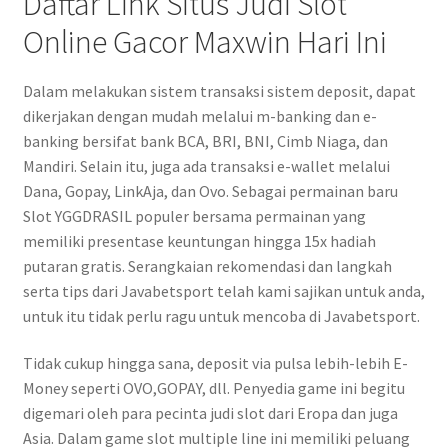
Daftar Link Situs Judi Slot
Online Gacor Maxwin Hari Ini
Dalam melakukan sistem transaksi sistem deposit, dapat
dikerjakan dengan mudah melalui m-banking dan e-
banking bersifat bank BCA, BRI, BNI, Cimb Niaga, dan
Mandiri. Selain itu, juga ada transaksi e-wallet melalui
Dana, Gopay, LinkAja, dan Ovo. Sebagai permainan baru
Slot YGGDRASIL populer bersama permainan yang
memiliki presentase keuntungan hingga 15x hadiah
putaran gratis. Serangkaian rekomendasi dan langkah
serta tips dari Javabetsport telah kami sajikan untuk anda,
untuk itu tidak perlu ragu untuk mencoba di Javabetsport.
Tidak cukup hingga sana, deposit via pulsa lebih-lebih E-
Money seperti OVO,GOPAY, dll. Penyedia game ini begitu
digemari oleh para pecinta judi slot dari Eropa dan juga
Asia. Dalam game slot multiple line ini memiliki peluang