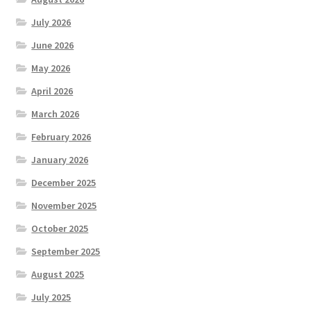
July 2026
June 2026
May 2026
April 2026
March 2026
February 2026
January 2026
December 2025
November 2025
October 2025
September 2025
August 2025
July 2025