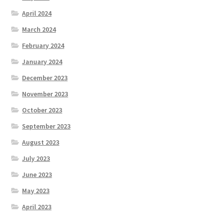
April 2024
March 2024
February 2024
January 2024
December 2023
November 2023
October 2023
September 2023
August 2023
July 2023
June 2023
May 2023
April 2023