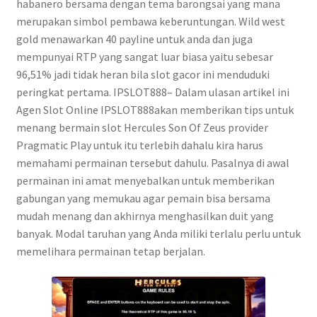
habanero bersama dengan tema barongsai yang mana
merupakan simbol pembawa keberuntungan. Wild west
gold menawarkan 40 payline untuk anda dan juga
mempunyai RTP yang sangat luar biasa yaitu sebesar
96,51% jadi tidak heran bila slot gacor ini menduduki
peringkat pertama. IPSLOT888– Dalam ulasan artikel ini
Agen Slot Online IPSLOT888akan memberikan tips untuk
menang bermain slot Hercules Son Of Zeus provider
Pragmatic Play untuk itu terlebih dahalu kira harus
memahami permainan tersebut dahulu. Pasalnya di awal
permainan ini amat menyebalkan untuk memberikan
gabungan yang memukau agar pemain bisa bersama
mudah menang dan akhirnya menghasilkan duit yang
banyak. Modal taruhan yang Anda miliki terlalu perlu untuk
memelihara permainan tetap berjalan.