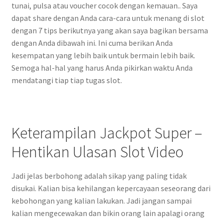
tunai, pulsa atau voucher cocok dengan kemauan.. Saya
dapat share dengan Anda cara-cara untuk menang di slot
dengan 7 tips berikutnya yang akan saya bagikan bersama
dengan Anda dibawah ini. Ini cuma berikan Anda
kesempatan yang lebih baik untuk bermain lebih baik.
Semoga hal-hal yang harus Anda pikirkan waktu Anda
mendatangi tiap tiap tugas slot.
Keterampilan Jackpot Super –
Hentikan Ulasan Slot Video
Jadi jelas berbohong adalah sikap yang paling tidak
disukai. Kalian bisa kehilangan kepercayaan seseorang dari
kebohongan yang kalian lakukan. Jadi jangan sampai
kalian mengecewakan dan bikin orang lain apalagi orang