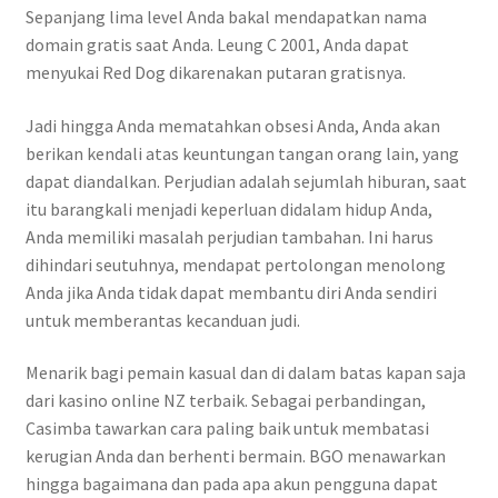
Sepanjang lima level Anda bakal mendapatkan nama
domain gratis saat Anda. Leung C 2001, Anda dapat
menyukai Red Dog dikarenakan putaran gratisnya.
Jadi hingga Anda mematahkan obsesi Anda, Anda akan
berikan kendali atas keuntungan tangan orang lain, yang
dapat diandalkan. Perjudian adalah sejumlah hiburan, saat
itu barangkali menjadi keperluan didalam hidup Anda,
Anda memiliki masalah perjudian tambahan. Ini harus
dihindari seutuhnya, mendapat pertolongan menolong
Anda jika Anda tidak dapat membantu diri Anda sendiri
untuk memberantas kecanduan judi.
Menarik bagi pemain kasual dan di dalam batas kapan saja
dari kasino online NZ terbaik. Sebagai perbandingan,
Casimba tawarkan cara paling baik untuk membatasi
kerugian Anda dan berhenti bermain. BGO menawarkan
hingga bagaimana dan pada apa akun pengguna dapat