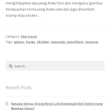
menghidupkan apa yang Anda foto dan mengatur gambar
berdasarkan tema yang Anda suka dan juga ditambah
stamp atau sticker.…
Category:
Slot Gacor
Tags:
galaxy
,
harga
,
oktober
,
samsung
,
spesifikasi
,
teranyar
Search
for:
Recent Posts
Kenapa Semua Orang Nyari Link Download Slot Online yang
Beneran Aman?