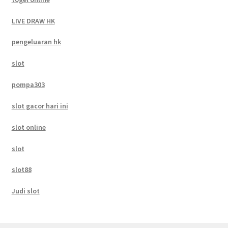
LIVE DRAW HK
pengeluaran hk
slot
pompa303
slot gacor hari ini
slot online
slot
slot88
Judi slot