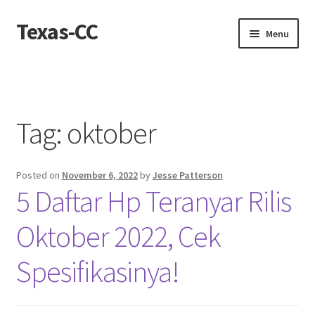
Texas-CC
Skip
Skip
Menu
to
to
navigation
content
Home
About us
Tag:
oktober
Contact Us
Posted on
November 6, 2022
by
Jesse Patterson
Contact us
5 Daftar Hp Teranyar Rilis
Privacy Policy
Oktober 2022, Cek
Spesifikasinya!