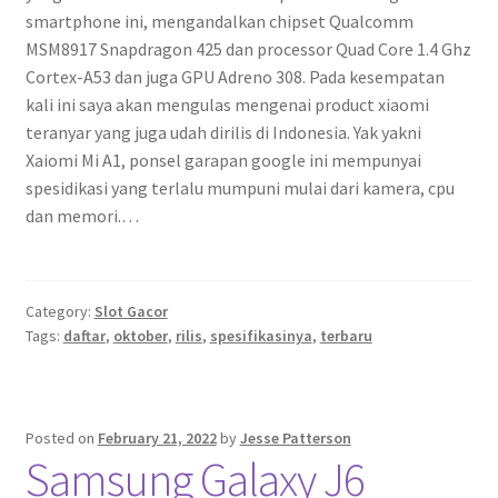
smartphone ini, mengandalkan chipset Qualcomm
MSM8917 Snapdragon 425 dan processor Quad Core 1.4 Ghz
Cortex-A53 dan juga GPU Adreno 308. Pada kesempatan
kali ini saya akan mengulas mengenai product xiaomi
teranyar yang juga udah dirilis di Indonesia. Yak yakni
Xaiomi Mi A1, ponsel garapan google ini mempunyai
spesidikasi yang terlalu mumpuni mulai dari kamera, cpu
dan memori.…
Category:
Slot Gacor
Tags:
daftar
,
oktober
,
rilis
,
spesifikasinya
,
terbaru
Posted on
February 21, 2022
by
Jesse Patterson
Samsung Galaxy J6