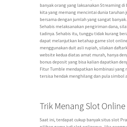
banyak orang yang laksanakan Streaming di
kita yang memang mencintai dunia taruhan j
bersama dengan jumlah yang sangat banyak.
Sehabis melaksanakan pengiriman dana, silak
tadinya. Sehabis itu, tunggu tidak kurang be
dapat melanjutkan ketahap game slot online
menggunakan duit asli rupiah, silakan daftar
website kedua diatas amat murah, hanya denga
bonus deposit yang bisa kalian dapatkan de
Fitur Tumble mendapatkan kombinasi yang
tersisa hendak menghilang dan pula simbol 
Trik Menang Slot Online
Saat ini, terdapat cukup banyak situs slot P
pilihan game judi slot onlinenya. Jika peng