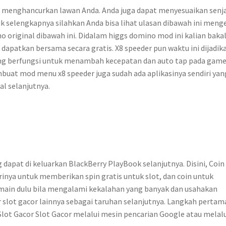
n menghancurkan lawan Anda. Anda juga dapat menyesuaikan senj
uk selengkapnya silahkan Anda bisa lihat ulasan dibawah ini meng
original dibawah ini. Didalam higgs domino mod ini kalian baka
dapatkan bersama secara gratis. X8 speeder pun waktu ini dijadik
ang berfungsi untuk menambah kecepatan dan auto tap pada gam
buat mod menu x8 speeder juga sudah ada aplikasinya sendiri yan
al selanjutnya.
g dapat di keluarkan BlackBerry PlayBook selanjutnya. Disini, Coin
rinya untuk memberikan spin gratis untuk slot, dan coin untuk
main dulu bila mengalami kekalahan yang banyak dan usahakan
 slot gacor lainnya sebagai taruhan selanjutnya. Langkah pertam
lot Gacor Slot Gacor melalui mesin pencarian Google atau melalu