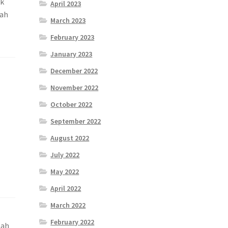
uk
April 2023
wah
March 2023
February 2023
January 2023
December 2022
November 2022
October 2022
September 2022
August 2022
July 2022
May 2022
April 2022
March 2022
February 2022
lah