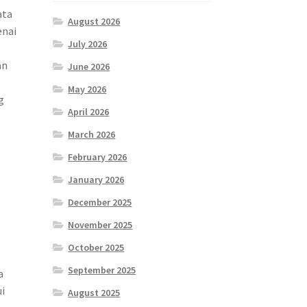
ata
August 2026
enai
July 2026
l
an
June 2026
e
May 2026
g
April 2026
March 2026
February 2026
January 2026
December 2025
November 2025
October 2025
September 2025
a
i
August 2025