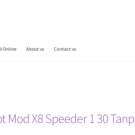
d
i Online
About us
Contact us
Policy
ot Mod X8 Speeder 1 30 Tanp