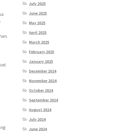
July 2025
June 2025
sa
-
May 2025
April 2025
han.
March 2025
February 2025
January 2025
pat
December 2024
November 2024
October 2024
September 2024
August 2024
July 2024
ang
June 2024