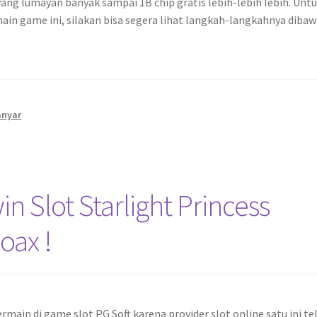
ng lumayan banyak sampai 1B chip gratis lebih-lebih lebih. Unt
n game ini, silakan bisa segera lihat langkah-langkahnya diba
anyar
n Slot Starlight Princess
oax !
ermain di game slot PG Soft karena provider slot online satu ini te