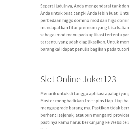
Seperti judulnya, Anda mengendarai tank da
Anda untuk buat tangki Anda lebih kuat. Unt
perbedaan higgs domino mod dan higs domino 
mendapatkan fitur premium yang bisa kalian 
sebagai mod menu pada aplikasi tertentu y
tertentu yang udah diaplikasikan. Untuk mem
barangkali dapat penulis bagikan pada tutori
Slot Online Joker123
Menarik untuk di tunggu aplikasi apalagi yan
Master menghadirkan free spins tiap-tiap ha
mengupgrade barang mu. Pastikan tidak ber
berhenti sejenak, ataupun menganti provider
pastinya kamu harus berkunjung ke Website S