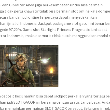
lta, dan Gibraltar. Anda juga berkesempatan untuk bisa bermain
ga tidak perlu khawatir tidak bisa bermain slot online kala domp
secara bandar judi online terpercaya dapat menyedekahkan
an ijmal di Indonesia. Jackpot pada game slot gacor ini benar be
segede 97,20%. Game slot Starlight Princess Pragmatic kini dapat
ttor Indonesia, maka otomatis tidak butuh menggunakan modal 
 deposit kecil namun bisa dapat jackpot perkalian yang terlalu be
an judi SLOT GACOR ini bersama dengan gratis tanpa bayar. And
oba memainkan permainan SLOT GACOR tersebut. Sekarang ini ud