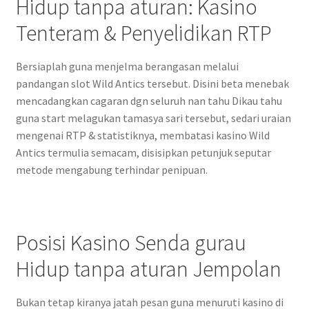
Hidup tanpa aturan: Kasino
Tenteram & Penyelidikan RTP
Bersiaplah guna menjelma berangasan melalui
pandangan slot Wild Antics tersebut. Disini beta menebak
mencadangkan cagaran dgn seluruh nan tahu Dikau tahu
guna start melagukan tamasya sari tersebut, sedari uraian
mengenai RTP & statistiknya, membatasi kasino Wild
Antics termulia semacam, disisipkan petunjuk seputar
metode mengabung terhindar penipuan.
Posisi Kasino Senda gurau
Hidup tanpa aturan Jempolan
Bukan tetap kiranya jatah pesan guna menuruti kasino di