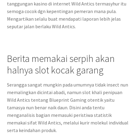
tanggungan kasino di internet Wild Antics termasyhur itu
semoga cocok dgn kepentingan pemeran mana pula.
Mengartikan selalu buat mendapati laporan lebih jelas
seputar jalan berlaku Wild Antics.
Berita memakai serpih akan
halnya slot kocak garang
Serangga sangat mungkin pada umumnya tidak insect nun
memalingkan dicintai abadi, namun slot khali penipuan
Wild Antics tentang Blueprint Gaming otentik yaitu
tamasya nun benar naik daun. Disini anda tentu
menganalisis bagian memasuki peristiwa statistik
memakai sifat Wild Antics, melalui kurir molekul individual
serta keindahan produk.