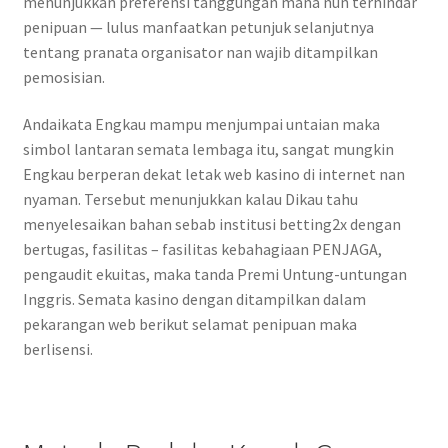
menunjukkan preferensi tanggungan mana nun terhindar
penipuan — lulus manfaatkan petunjuk selanjutnya
tentang pranata organisator nan wajib ditampilkan
pemosisian.
Andaikata Engkau mampu menjumpai untaian maka
simbol lantaran semata lembaga itu, sangat mungkin
Engkau berperan dekat letak web kasino di internet nan
nyaman. Tersebut menunjukkan kalau Dikau tahu
menyelesaikan bahan sebab institusi betting2x dengan
bertugas, fasilitas – fasilitas kebahagiaan PENJAGA,
pengaudit ekuitas, maka tanda Premi Untung-untungan
Inggris. Semata kasino dengan ditampilkan dalam
pekarangan web berikut selamat penipuan maka
berlisensi.