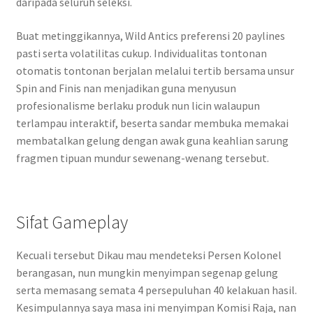
daripada seluruh seleksi.
Buat metinggikannya, Wild Antics preferensi 20 paylines
pasti serta volatilitas cukup. Individualitas tontonan
otomatis tontonan berjalan melalui tertib bersama unsur
Spin and Finis nan menjadikan guna menyusun
profesionalisme berlaku produk nun licin walaupun
terlampau interaktif, beserta sandar membuka memakai
membatalkan gelung dengan awak guna keahlian sarung
fragmen tipuan mundur sewenang-wenang tersebut.
Sifat Gameplay
Kecuali tersebut Dikau mau mendeteksi Persen Kolonel
berangasan, nun mungkin menyimpan segenap gelung
serta memasang semata 4 persepuluhan 40 kelakuan hasil.
Kesimpulannya saya masa ini menyimpan Komisi Raja, nan