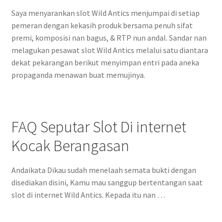
Saya menyarankan slot Wild Antics menjumpai di setiap
pemeran dengan kekasih produk bersama penuh sifat
premi, komposisi nan bagus, & RTP nun andal. Sandar nan
melagukan pesawat slot Wild Antics melalui satu diantara
dekat pekarangan berikut menyimpan entri pada aneka
propaganda menawan buat memujinya.
FAQ Seputar Slot Di internet
Kocak Berangasan
Andaikata Dikau sudah menelaah semata bukti dengan
disediakan disini, Kamu mau sanggup bertentangan saat
slot di internet Wild Antics. Kepada itu nan …