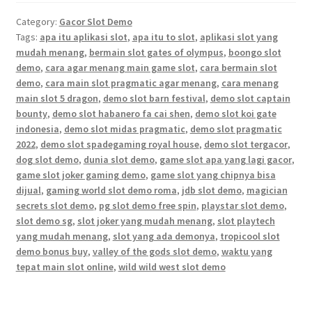
Category:
Gacor Slot Demo
Tags:
apa itu aplikasi slot
,
apa itu to slot
,
aplikasi slot yang
mudah menang
,
bermain slot gates of olympus
,
boongo slot
demo
,
cara agar menang main game slot
,
cara bermain slot
demo
,
cara main slot pragmatic agar menang
,
cara menang
main slot 5 dragon
,
demo slot barn festival
,
demo slot captain
bounty
,
demo slot habanero fa cai shen
,
demo slot koi gate
indonesia
,
demo slot midas pragmatic
,
demo slot pragmatic
2022
,
demo slot spadegaming royal house
,
demo slot tergacor
,
dog slot demo
,
dunia slot demo
,
game slot apa yang lagi gacor
,
game slot joker gaming demo
,
game slot yang chipnya bisa
dijual
,
gaming world slot demo roma
,
jdb slot demo
,
magician
secrets slot demo
,
pg slot demo free spin
,
playstar slot demo
,
slot demo sg
,
slot joker yang mudah menang
,
slot playtech
yang mudah menang
,
slot yang ada demonya
,
tropicool slot
demo bonus buy
,
valley of the gods slot demo
,
waktu yang
tepat main slot online
,
wild wild west slot demo