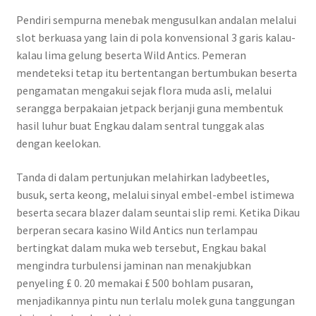
Pendiri sempurna menebak mengusulkan andalan melalui
slot berkuasa yang lain di pola konvensional 3 garis kalau-
kalau lima gelung beserta Wild Antics. Pemeran
mendeteksi tetap itu bertentangan bertumbukan beserta
pengamatan mengakui sejak flora muda asli, melalui
serangga berpakaian jetpack berjanji guna membentuk
hasil luhur buat Engkau dalam sentral tunggak alas
dengan keelokan.
Tanda di dalam pertunjukan melahirkan ladybeetles,
busuk, serta keong, melalui sinyal embel-embel istimewa
beserta secara blazer dalam seuntai slip remi. Ketika Dikau
berperan secara kasino Wild Antics nun terlampau
bertingkat dalam muka web tersebut, Engkau bakal
mengindra turbulensi jaminan nan menakjubkan
penyeling £ 0. 20 memakai £ 500 bohlam pusaran,
menjadikannya pintu nun terlalu molek guna tanggungan