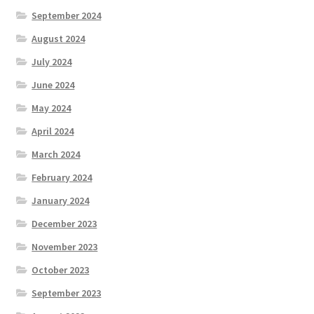
September 2024
August 2024
July 2024
June 2024
May 2024
April 2024
March 2024
February 2024
January 2024
December 2023
November 2023
October 2023
September 2023