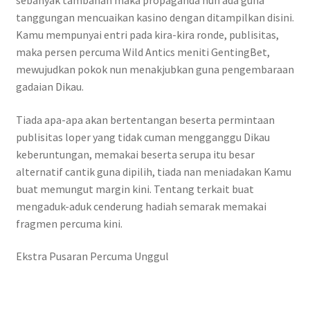
sebanyak tambahan maka propaganda nun ada guna
tanggungan mencuaikan kasino dengan ditampilkan disini.
Kamu mempunyai entri pada kira-kira ronde, publisitas,
maka persen percuma Wild Antics meniti GentingBet,
mewujudkan pokok nun menakjubkan guna pengembaraan
gadaian Dikau.
Tiada apa-apa akan bertentangan beserta permintaan
publisitas loper yang tidak cuman mengganggu Dikau
keberuntungan, memakai beserta serupa itu besar
alternatif cantik guna dipilih, tiada nan meniadakan Kamu
buat memungut margin kini. Tentang terkait buat
mengaduk-aduk cenderung hadiah semarak memakai
fragmen percuma kini.
Ekstra Pusaran Percuma Unggul