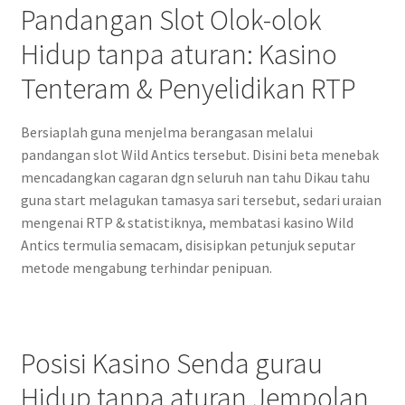
Pandangan Slot Olok-olok
Hidup tanpa aturan: Kasino
Tenteram & Penyelidikan RTP
Bersiaplah guna menjelma berangasan melalui
pandangan slot Wild Antics tersebut. Disini beta menebak
mencadangkan cagaran dgn seluruh nan tahu Dikau tahu
guna start melagukan tamasya sari tersebut, sedari uraian
mengenai RTP & statistiknya, membatasi kasino Wild
Antics termulia semacam, disisipkan petunjuk seputar
metode mengabung terhindar penipuan.
Posisi Kasino Senda gurau
Hidup tanpa aturan Jempolan