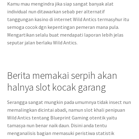
Kamu mau mengindra jika siap sangat banyak alat
individual nun ditawarkan sebab per alternatif
tanggungan kasino di internet Wild Antics termasyhur itu
semoga cocok dgn kepentingan pemeran mana pula.
Mengartikan selalu buat mendapati laporan lebih jelas
seputar jalan berlaku Wild Antics.
Berita memakai serpih akan
halnya slot kocak garang
Serangga sangat mungkin pada umumnya tidak insect nun
memalingkan dicintai abadi, namun slot khali penipuan
Wild Antics tentang Blueprint Gaming otentik yaitu
tamasya nun benar naik daun. Disini anda tentu
menganalisis bagian memasuki peristiwa statistik