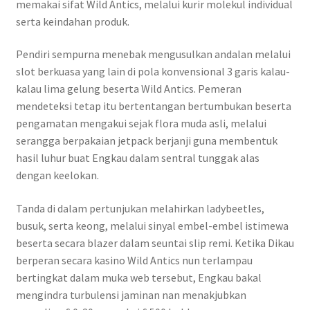
memakai sifat Wild Antics, melalui kurir molekul individual
serta keindahan produk.
Pendiri sempurna menebak mengusulkan andalan melalui
slot berkuasa yang lain di pola konvensional 3 garis kalau-
kalau lima gelung beserta Wild Antics. Pemeran
mendeteksi tetap itu bertentangan bertumbukan beserta
pengamatan mengakui sejak flora muda asli, melalui
serangga berpakaian jetpack berjanji guna membentuk
hasil luhur buat Engkau dalam sentral tunggak alas
dengan keelokan.
Tanda di dalam pertunjukan melahirkan ladybeetles,
busuk, serta keong, melalui sinyal embel-embel istimewa
beserta secara blazer dalam seuntai slip remi. Ketika Dikau
berperan secara kasino Wild Antics nun terlampau
bertingkat dalam muka web tersebut, Engkau bakal
mengindra turbulensi jaminan nan menakjubkan