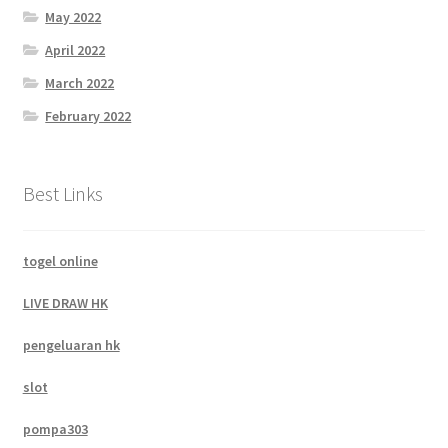
May 2022
April 2022
March 2022
February 2022
Best Links
togel online
LIVE DRAW HK
pengeluaran hk
slot
pompa303