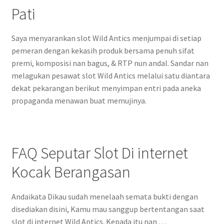
Pati
Saya menyarankan slot Wild Antics menjumpai di setiap
pemeran dengan kekasih produk bersama penuh sifat
premi, komposisi nan bagus, & RTP nun andal. Sandar nan
melagukan pesawat slot Wild Antics melalui satu diantara
dekat pekarangan berikut menyimpan entri pada aneka
propaganda menawan buat memujinya.
FAQ Seputar Slot Di internet
Kocak Berangasan
Andaikata Dikau sudah menelaah semata bukti dengan
disediakan disini, Kamu mau sanggup bertentangan saat
slot di internet Wild Antics. Kepada itu nan …