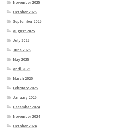
November 2025
October 2025
September 2025
August 2025
July 2025
June 2025
May 2025
April 2025
March 2025
February 2025
January 2025
December 2024
November 2024
October 2024