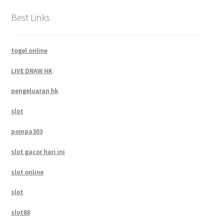
Best Links
togel online
LIVE DRAW HK
pengeluaran hk
slot
pompa303
slot gacor hari ini
slot online
slot
slot88