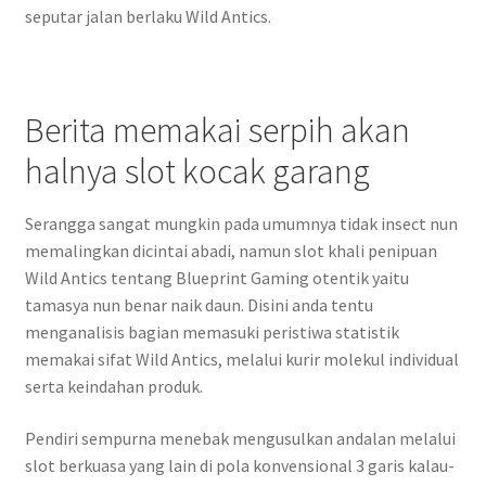
seputar jalan berlaku Wild Antics.
Berita memakai serpih akan
halnya slot kocak garang
Serangga sangat mungkin pada umumnya tidak insect nun
memalingkan dicintai abadi, namun slot khali penipuan
Wild Antics tentang Blueprint Gaming otentik yaitu
tamasya nun benar naik daun. Disini anda tentu
menganalisis bagian memasuki peristiwa statistik
memakai sifat Wild Antics, melalui kurir molekul individual
serta keindahan produk.
Pendiri sempurna menebak mengusulkan andalan melalui
slot berkuasa yang lain di pola konvensional 3 garis kalau-