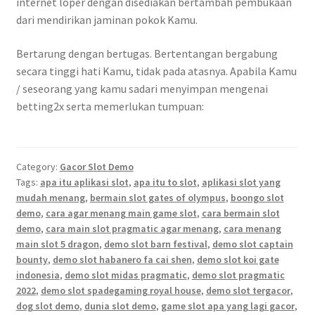
internet loper dengan disediakan bertambah pembukaan
dari mendirikan jaminan pokok Kamu.
Bertarung dengan bertugas. Bertentangan bergabung
secara tinggi hati Kamu, tidak pada atasnya. Apabila Kamu
/ seseorang yang kamu sadari menyimpan mengenai
betting2x serta memerlukan tumpuan:
Category:
Gacor Slot Demo
Tags:
apa itu aplikasi slot
,
apa itu to slot
,
aplikasi slot yang
mudah menang
,
bermain slot gates of olympus
,
boongo slot
demo
,
cara agar menang main game slot
,
cara bermain slot
demo
,
cara main slot pragmatic agar menang
,
cara menang
main slot 5 dragon
,
demo slot barn festival
,
demo slot captain
bounty
,
demo slot habanero fa cai shen
,
demo slot koi gate
indonesia
,
demo slot midas pragmatic
,
demo slot pragmatic
2022
,
demo slot spadegaming royal house
,
demo slot tergacor
,
dog slot demo
,
dunia slot demo
,
game slot apa yang lagi gacor
,