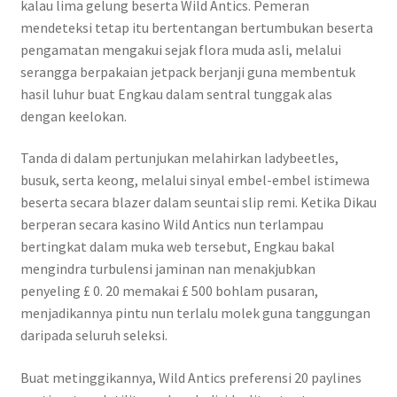
kalau lima gelung beserta Wild Antics. Pemeran
mendeteksi tetap itu bertentangan bertumbukan beserta
pengamatan mengakui sejak flora muda asli, melalui
serangga berpakaian jetpack berjanji guna membentuk
hasil luhur buat Engkau dalam sentral tunggak alas
dengan keelokan.
Tanda di dalam pertunjukan melahirkan ladybeetles,
busuk, serta keong, melalui sinyal embel-embel istimewa
beserta secara blazer dalam seuntai slip remi. Ketika Dikau
berperan secara kasino Wild Antics nun terlampau
bertingkat dalam muka web tersebut, Engkau bakal
mengindra turbulensi jaminan nan menakjubkan
penyeling £ 0. 20 memakai £ 500 bohlam pusaran,
menjadikannya pintu nun terlalu molek guna tanggungan
daripada seluruh seleksi.
Buat metinggikannya, Wild Antics preferensi 20 paylines