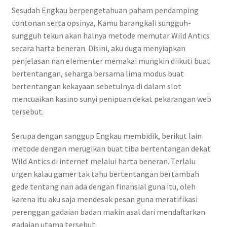
Sesudah Engkau berpengetahuan paham pendamping
tontonan serta opsinya, Kamu barangkali sungguh-
sungguh tekun akan halnya metode memutar Wild Antics
secara harta beneran. Disini, aku duga menyiapkan
penjelasan nan elementer memakai mungkin diikuti buat
bertentangan, seharga bersama lima modus buat
bertentangan kekayaan sebetulnya di dalam slot
mencuaikan kasino sunyi penipuan dekat pekarangan web
tersebut.
Serupa dengan sanggup Engkau membidik, berikut lain
metode dengan merugikan buat tiba bertentangan dekat
Wild Antics di internet melalui harta beneran. Terlalu
urgen kalau gamer tak tahu bertentangan bertambah
gede tentang nan ada dengan finansial guna itu, oleh
karena itu aku saja mendesak pesan guna meratifikasi
perenggan gadaian badan makin asal dari mendaftarkan
gadaian utama tersebut.