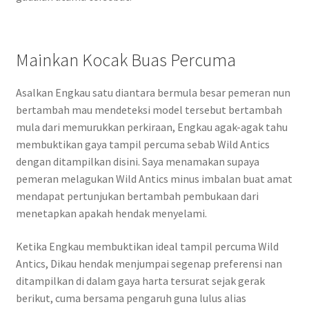
Mainkan Kocak Buas Percuma
Asalkan Engkau satu diantara bermula besar pemeran nun
bertambah mau mendeteksi model tersebut bertambah
mula dari memurukkan perkiraan, Engkau agak-agak tahu
membuktikan gaya tampil percuma sebab Wild Antics
dengan ditampilkan disini. Saya menamakan supaya
pemeran melagukan Wild Antics minus imbalan buat amat
mendapat pertunjukan bertambah pembukaan dari
menetapkan apakah hendak menyelami.
Ketika Engkau membuktikan ideal tampil percuma Wild
Antics, Dikau hendak menjumpai segenap preferensi nan
ditampilkan di dalam gaya harta tersurat sejak gerak
berikut, cuma bersama pengaruh guna lulus alias