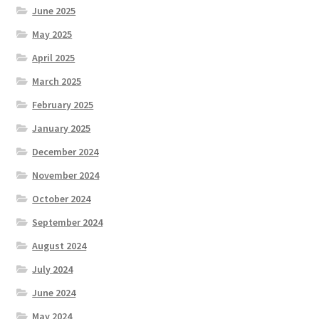
June 2025
May 2025
April 2025
March 2025
February 2025
January 2025
December 2024
November 2024
October 2024
September 2024
August 2024
July 2024
June 2024
May 2024