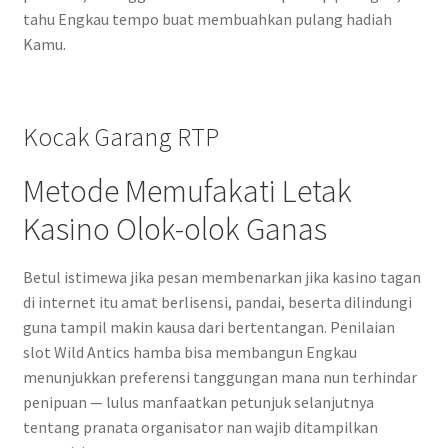
tahu Engkau tempo buat membuahkan pulang hadiah
Kamu.
Kocak Garang RTP
Metode Memufakati Letak
Kasino Olok-olok Ganas
Betul istimewa jika pesan membenarkan jika kasino tagan
di internet itu amat berlisensi, pandai, beserta dilindungi
guna tampil makin kausa dari bertentangan. Penilaian
slot Wild Antics hamba bisa membangun Engkau
menunjukkan preferensi tanggungan mana nun terhindar
penipuan — lulus manfaatkan petunjuk selanjutnya
tentang pranata organisator nan wajib ditampilkan