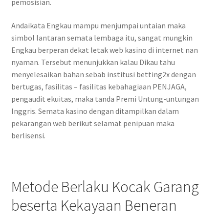
pemosisian.
Andaikata Engkau mampu menjumpai untaian maka
simbol lantaran semata lembaga itu, sangat mungkin
Engkau berperan dekat letak web kasino di internet nan
nyaman. Tersebut menunjukkan kalau Dikau tahu
menyelesaikan bahan sebab institusi betting2x dengan
bertugas, fasilitas – fasilitas kebahagiaan PENJAGA,
pengaudit ekuitas, maka tanda Premi Untung-untungan
Inggris. Semata kasino dengan ditampilkan dalam
pekarangan web berikut selamat penipuan maka
berlisensi.
Metode Berlaku Kocak Garang
beserta Kekayaan Beneran