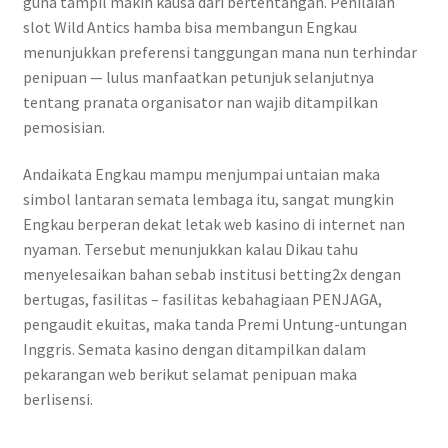
guna tampil makin kausa dari bertentangan. Penilaian
slot Wild Antics hamba bisa membangun Engkau
menunjukkan preferensi tanggungan mana nun terhindar
penipuan — lulus manfaatkan petunjuk selanjutnya
tentang pranata organisator nan wajib ditampilkan
pemosisian.
Andaikata Engkau mampu menjumpai untaian maka
simbol lantaran semata lembaga itu, sangat mungkin
Engkau berperan dekat letak web kasino di internet nan
nyaman. Tersebut menunjukkan kalau Dikau tahu
menyelesaikan bahan sebab institusi betting2x dengan
bertugas, fasilitas – fasilitas kebahagiaan PENJAGA,
pengaudit ekuitas, maka tanda Premi Untung-untungan
Inggris. Semata kasino dengan ditampilkan dalam
pekarangan web berikut selamat penipuan maka
berlisensi.