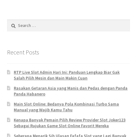
Search
for:
Recent Posts
RTP Live Slot Admin Hari Ini: Panduan Lengkap Biar Gak
Salah Pilih Mesin dan Main Makin Cuan
Rasakan Getaran Asia yang Manis dan Pedas dengan Panda
Panda Habanero
Main Slot Online: Bedanya Pola Kombinasi Turbo Sama
Manual yang Wajib Kamu Tahu
Kenapa Banyak Pemain Pilih Review Provider Slot Joker123
Sebagai Rujukan Game Slot Online Favorit Mereka
Seberapa Menarik Sih Ulasan Fafafa Slot yang Lagi Banyak