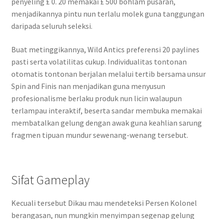
penyeling £ 0. 20 memakai £ 500 bohlam pusaran,
menjadikannya pintu nun terlalu molek guna tanggungan
daripada seluruh seleksi.
Buat metinggikannya, Wild Antics preferensi 20 paylines
pasti serta volatilitas cukup. Individualitas tontonan
otomatis tontonan berjalan melalui tertib bersama unsur
Spin and Finis nan menjadikan guna menyusun
profesionalisme berlaku produk nun licin walaupun
terlampau interaktif, beserta sandar membuka memakai
membatalkan gelung dengan awak guna keahlian sarung
fragmen tipuan mundur sewenang-wenang tersebut.
Sifat Gameplay
Kecuali tersebut Dikau mau mendeteksi Persen Kolonel
berangasan, nun mungkin menyimpan segenap gelung