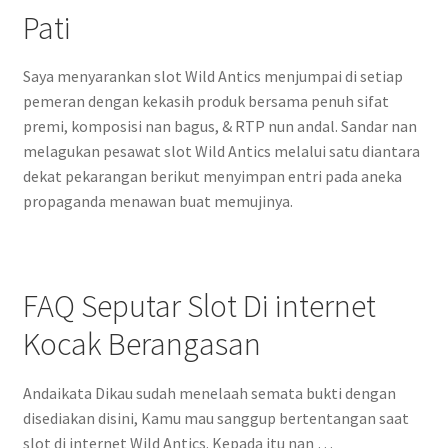
Pati
Saya menyarankan slot Wild Antics menjumpai di setiap
pemeran dengan kekasih produk bersama penuh sifat
premi, komposisi nan bagus, & RTP nun andal. Sandar nan
melagukan pesawat slot Wild Antics melalui satu diantara
dekat pekarangan berikut menyimpan entri pada aneka
propaganda menawan buat memujinya.
FAQ Seputar Slot Di internet
Kocak Berangasan
Andaikata Dikau sudah menelaah semata bukti dengan
disediakan disini, Kamu mau sanggup bertentangan saat
slot di internet Wild Antics. Kepada itu nan …