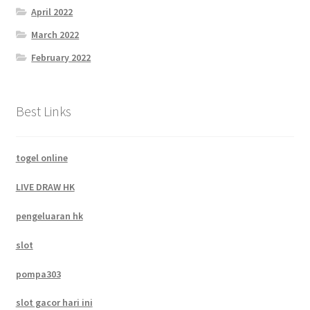
April 2022
March 2022
February 2022
Best Links
togel online
LIVE DRAW HK
pengeluaran hk
slot
pompa303
slot gacor hari ini