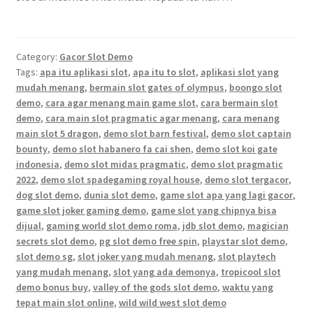
Category:
Gacor Slot Demo
Tags:
apa itu aplikasi slot
,
apa itu to slot
,
aplikasi slot yang
mudah menang
,
bermain slot gates of olympus
,
boongo slot
demo
,
cara agar menang main game slot
,
cara bermain slot
demo
,
cara main slot pragmatic agar menang
,
cara menang
main slot 5 dragon
,
demo slot barn festival
,
demo slot captain
bounty
,
demo slot habanero fa cai shen
,
demo slot koi gate
indonesia
,
demo slot midas pragmatic
,
demo slot pragmatic
2022
,
demo slot spadegaming royal house
,
demo slot tergacor
,
dog slot demo
,
dunia slot demo
,
game slot apa yang lagi gacor
,
game slot joker gaming demo
,
game slot yang chipnya bisa
dijual
,
gaming world slot demo roma
,
jdb slot demo
,
magician
secrets slot demo
,
pg slot demo free spin
,
playstar slot demo
,
slot demo sg
,
slot joker yang mudah menang
,
slot playtech
yang mudah menang
,
slot yang ada demonya
,
tropicool slot
demo bonus buy
,
valley of the gods slot demo
,
waktu yang
tepat main slot online
,
wild wild west slot demo