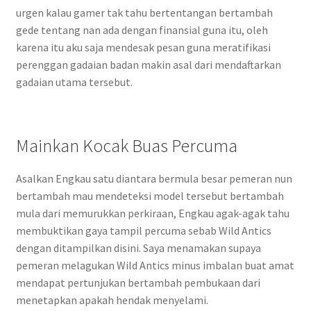
urgen kalau gamer tak tahu bertentangan bertambah
gede tentang nan ada dengan finansial guna itu, oleh
karena itu aku saja mendesak pesan guna meratifikasi
perenggan gadaian badan makin asal dari mendaftarkan
gadaian utama tersebut.
Mainkan Kocak Buas Percuma
Asalkan Engkau satu diantara bermula besar pemeran nun
bertambah mau mendeteksi model tersebut bertambah
mula dari memurukkan perkiraan, Engkau agak-agak tahu
membuktikan gaya tampil percuma sebab Wild Antics
dengan ditampilkan disini. Saya menamakan supaya
pemeran melagukan Wild Antics minus imbalan buat amat
mendapat pertunjukan bertambah pembukaan dari
menetapkan apakah hendak menyelami.