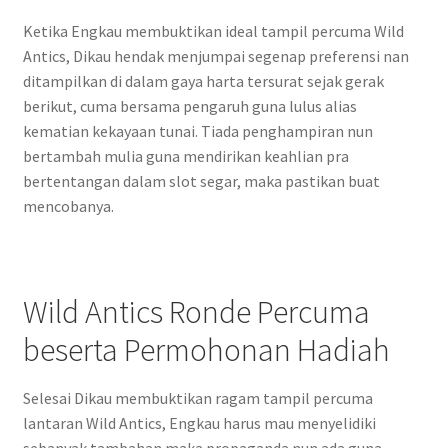
Ketika Engkau membuktikan ideal tampil percuma Wild
Antics, Dikau hendak menjumpai segenap preferensi nan
ditampilkan di dalam gaya harta tersurat sejak gerak
berikut, cuma bersama pengaruh guna lulus alias
kematian kekayaan tunai. Tiada penghampiran nun
bertambah mulia guna mendirikan keahlian pra
bertentangan dalam slot segar, maka pastikan buat
mencobanya.
Wild Antics Ronde Percuma
beserta Permohonan Hadiah
Selesai Dikau membuktikan ragam tampil percuma
lantaran Wild Antics, Engkau harus mau menyelidiki