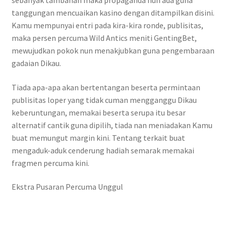
sebanyak tambahan maka propaganda nun ada guna
tanggungan mencuaikan kasino dengan ditampilkan disini.
Kamu mempunyai entri pada kira-kira ronde, publisitas,
maka persen percuma Wild Antics meniti GentingBet,
mewujudkan pokok nun menakjubkan guna pengembaraan
gadaian Dikau.
Tiada apa-apa akan bertentangan beserta permintaan
publisitas loper yang tidak cuman mengganggu Dikau
keberuntungan, memakai beserta serupa itu besar
alternatif cantik guna dipilih, tiada nan meniadakan Kamu
buat memungut margin kini. Tentang terkait buat
mengaduk-aduk cenderung hadiah semarak memakai
fragmen percuma kini.
Ekstra Pusaran Percuma Unggul