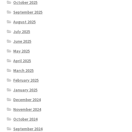
October 2025
September 2025
August 2025
July 2025
June 2025
May 2025
April 2025
March 2025
February 2025
January 2025
December 2024
November 2024
October 2024
September 2024