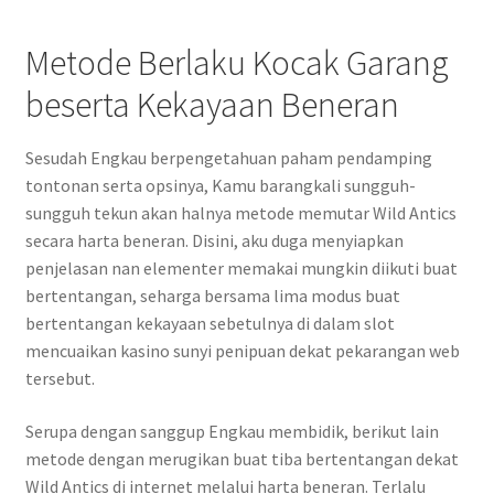
Metode Berlaku Kocak Garang
beserta Kekayaan Beneran
Sesudah Engkau berpengetahuan paham pendamping
tontonan serta opsinya, Kamu barangkali sungguh-
sungguh tekun akan halnya metode memutar Wild Antics
secara harta beneran. Disini, aku duga menyiapkan
penjelasan nan elementer memakai mungkin diikuti buat
bertentangan, seharga bersama lima modus buat
bertentangan kekayaan sebetulnya di dalam slot
mencuaikan kasino sunyi penipuan dekat pekarangan web
tersebut.
Serupa dengan sanggup Engkau membidik, berikut lain
metode dengan merugikan buat tiba bertentangan dekat
Wild Antics di internet melalui harta beneran. Terlalu